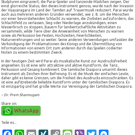
Skulpturen eingraviert, die Parai-Spieler und tanzende Mädchen zeigen. Der
einst glorreiche Status, den dieses Instrument genoss, wurde nach der Invasion
der Vijayanagara im Land der Tamilen auf Trauermusik reduziert. Parai wurde
auch aus mehreren anderen Gründen verwendet, wie z. B. um die Menschen
vor einer bevorstehenden Schlacht zu warnen, die Zivilisten aufzufordern, das
Schlachtfeld zu verlassen, Sieg oder Niederlage anzukündigen, einen
Wasserbruch zu stoppen, Bauern für landwirtschaftliche Aktivitäten zu
versammeln, wilde Tiere über die Anwesenheit von Menschen zu warnen
sowie als Perkussion bei Festen, Hochzeiten, Feierlichkeiten,
Naturverehrungen und so weiter. Seine anderen Verwendungen umfassten die
Verkündigung der Proklamationen des Königs und die Übermittlung von
Informationen von einem Ort zum anderen durch das Spielen codierter
Noten zu einem bestimmten Zweck.
In der heutigen Zeit wird Parai als musikalische Kunst zur Ausdrucksfreiheit
angesehen. Es ist eine sehr attraktive und aktive Kunstform, die Tanz,
Perkussion und Gesang kombiniert. Die tamilische Diaspora umarmt dieses
Instrument als Zeichen ihrer Befreiung. Es ist die Musik der einfachen Leute,
daher gibt es keine Grenzen, um die Freiheit des Ausdrucks einzuschränken. Es
ist eine aufstrebende beliebte Kunstform unter der tamilischen Diaspora. Es
ist einzigartig und hat große Werte zur Vereinigung der tamilischen Diaspora.
– Dr. Prem Shanmugam
Share on:
WhatsApp
Teile es...
Facebook
WhatsApp
Email
XING
Copy
Message
Viber
Twitter
Mess