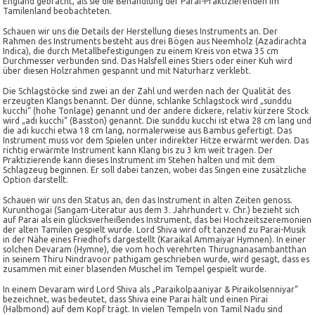
England gebracht, als sie die Behandlung der Parai-Praktizierenden im
Tamilenland beobachteten.
Schauen wir uns die Details der Herstellung dieses Instruments an. Der
Rahmen des Instruments besteht aus drei Bögen aus Neemholz (Azadirachta
Indica), die durch Metallbefestigungen zu einem Kreis von etwa 35 cm
Durchmesser verbunden sind. Das Halsfell eines Stiers oder einer Kuh wird
über diesen Holzrahmen gespannt und mit Naturharz verklebt.
Die Schlagstöcke sind zwei an der Zahl und werden nach der Qualität des
erzeugten Klangs benannt. Der dünne, schlanke Schlagstock wird „sunddu
kucchi“ (hohe Tonlage) genannt und der andere dickere, relativ kürzere Stock
wird „adi kucchi“ (Basston) genannt. Die sunddu kucchi ist etwa 28 cm lang und
die adi kucchi etwa 18 cm lang, normalerweise aus Bambus gefertigt. Das
Instrument muss vor dem Spielen unter indirekter Hitze erwärmt werden. Das
richtig erwärmte Instrument kann Klang bis zu 3 km weit tragen. Der
Praktizierende kann dieses Instrument im Stehen halten und mit dem
Schlagzeug beginnen. Er soll dabei tanzen, wobei das Singen eine zusätzliche
Option darstellt.
Schauen wir uns den Status an, den das Instrument in alten Zeiten genoss.
Kurunthogai (Sangam-Literatur aus dem 3. Jahrhundert v. Chr.) bezieht sich
auf Parai als ein glücksverheißendes Instrument, das bei Hochzeitszeremonien
der alten Tamilen gespielt wurde. Lord Shiva wird oft tanzend zu Parai-Musik
in der Nähe eines Friedhofs dargestellt (Karaikal Ammaiyar Hymnen). In einer
solchen Devaram (Hymne), die vom hoch verehrten Thirugnanasambantthan
in seinem Thiru Nindravoor pathigam geschrieben wurde, wird gesagt, dass es
zusammen mit einer blasenden Muschel im Tempel gespielt wurde.
In einem Devaram wird Lord Shiva als „Paraikolpaaniyar & Piraikolsenniyar“
bezeichnet, was bedeutet, dass Shiva eine Parai hält und einen Pirai
(Halbmond) auf dem Kopf trägt. In vielen Tempeln von Tamil Nadu sind