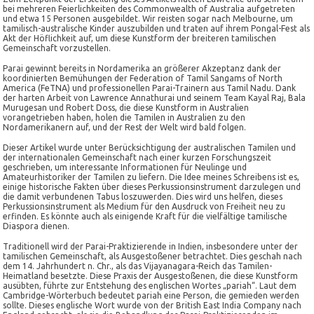
bei mehreren Feierlichkeiten des Commonwealth of Australia aufgetreten
und etwa 15 Personen ausgebildet. Wir reisten sogar nach Melbourne, um
tamilisch-australische Kinder auszubilden und traten auf ihrem Pongal-Fest als
Akt der Höflichkeit auf, um diese Kunstform der breiteren tamilischen
Gemeinschaft vorzustellen.
Parai gewinnt bereits in Nordamerika an größerer Akzeptanz dank der
koordinierten Bemühungen der Federation of Tamil Sangams of North
America (FeTNA) und professionellen Parai-Trainern aus Tamil Nadu. Dank
der harten Arbeit von Lawrence Annathurai und seinem Team Kayal Raj, Bala
Murugesan und Robert Doss, die diese Kunstform in Australien
vorangetrieben haben, holen die Tamilen in Australien zu den
Nordamerikanern auf, und der Rest der Welt wird bald folgen.
Dieser Artikel wurde unter Berücksichtigung der australischen Tamilen und
der internationalen Gemeinschaft nach einer kurzen Forschungszeit
geschrieben, um interessante Informationen für Neulinge und
Amateurhistoriker der Tamilen zu liefern. Die Idee meines Schreibens ist es,
einige historische Fakten über dieses Perkussionsinstrument darzulegen und
die damit verbundenen Tabus loszuwerden. Dies wird uns helfen, dieses
Perkussionsinstrument als Medium für den Ausdruck von Freiheit neu zu
erfinden. Es könnte auch als einigende Kraft für die vielfältige tamilische
Diaspora dienen.
Traditionell wird der Parai-Praktizierende in Indien, insbesondere unter der
tamilischen Gemeinschaft, als Ausgestoßener betrachtet. Dies geschah nach
dem 14. Jahrhundert n. Chr., als das Vijayanagara-Reich das Tamilen-
Heimatland besetzte. Diese Praxis der Ausgestoßenen, die diese Kunstform
ausübten, führte zur Entstehung des englischen Wortes „pariah“. Laut dem
Cambridge-Wörterbuch bedeutet pariah eine Person, die gemieden werden
sollte. Dieses englische Wort wurde von der British East India Company nach