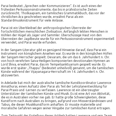
Parai bedeutet „Sprechen oder Kommunizieren“. Es ist auch eines der
frühesten Perkussionsinstrumente, das bis in prähistorische Zeiten
zurückreicht. Tholkaapiam, ein tamilisches Grammatikbuch, das vor der
christlichen Ära geschrieben wurde, erwähnt Parai als ein
Standardmusikinstrument für viele Anlässe.
Parai ist ein Überbleibsel der anthropologischen Überreste der
fortschrittlichen menschlichen Zivilisation. Anfänglich lebten Menschen in
Höhlen der Hügel als Jäger und Sammler. Überschüssige Haut von den
Überresten der Jagdbeute wurde für ein Perkussionsinstrument experimentell
verwendet, und Parai wurde erfunden.
In der Sangam-Literatur gibt es genügend Hinweise darauf, dass Parai ein
Instrument von königlichem Ansehen war. Es wurde in den königlichen Höfen
der Sangam-Herrscher gespielt. Devaram, die um das 6. Jahrhundert n. Chr.
von hoch verehrten Saiva-Heiligen komponierten devotionalen Hymnen an
Lord Shiva, erwähnt Parai, das im Tempelsanktuarium gespielt wurde. Es
wurde erst später „Thappu“ (bedeutet unheilvoll) genannt, um die tamilischen
Künste während der Vijayanagara-Herrschaft im 14. Jahrhundert n. Chr.
abzuwerten.
In Adelaide bat mich der australische tamilische Kunstkoordinator Lawrence
Annathurai, einen Aufsatz über Parai als Teil der Lehrplanentwicklung für
Parai-Praxis und -Lernen zu verfassen. Lawrence ist ein überzeugter
Unterstützer der tamilischen Künste und Musik. Es ist eine Art von Aktivität,
die es in Australien vorher nie gab. Er hatte große Schwierigkeiten, diese
Kunstform nach Australien zu bringen, aufgrund von Missverständnissen und
Tabus, die dieser Musikkunstform anhaften. Er musste materielle und
moralische Gefahren wegen seiner Hingabe zur tamilischen Kunst ertragen.
Zum Zeitpunkt der Erstellung dieses Artikels hatten Lawrence und sein Team