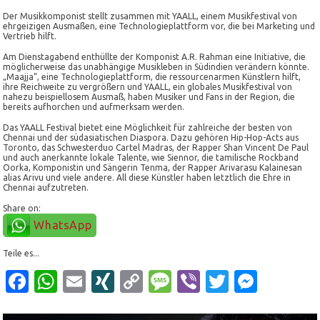
Der Musikkomponist stellt zusammen mit YAALL, einem Musikfestival von
ehrgeizigen Ausmaßen, eine Technologieplattform vor, die bei Marketing und
Vertrieb hilft.
Am Dienstagabend enthüllte der Komponist A.R. Rahman eine Initiative, die
möglicherweise das unabhängige Musikleben in Südindien verändern könnte.
„Maajja“, eine Technologieplattform, die ressourcenarmen Künstlern hilft,
ihre Reichweite zu vergrößern und YAALL, ein globales Musikfestival von
nahezu beispiellosem Ausmaß, haben Musiker und Fans in der Region, die
bereits aufhorchen und aufmerksam werden.
Das YAALL Festival bietet eine Möglichkeit für zahlreiche der besten von
Chennai und der südasiatischen Diaspora. Dazu gehören Hip-Hop-Acts aus
Toronto, das Schwesterduo Cartel Madras, der Rapper Shan Vincent De Paul
und auch anerkannte lokale Talente, wie Siennor, die tamilische Rockband
Oorka, Komponistin und Sängerin Tenma, der Rapper Arivarasu Kalainesan
alias Arivu und viele andere. All diese Künstler haben letztlich die Ehre in
Chennai aufzutreten.
Share on:
WhatsApp
Teile es...
Facebook
WhatsApp
Email
XING
Copy
Message
Viber
Twitter
Mess
Link