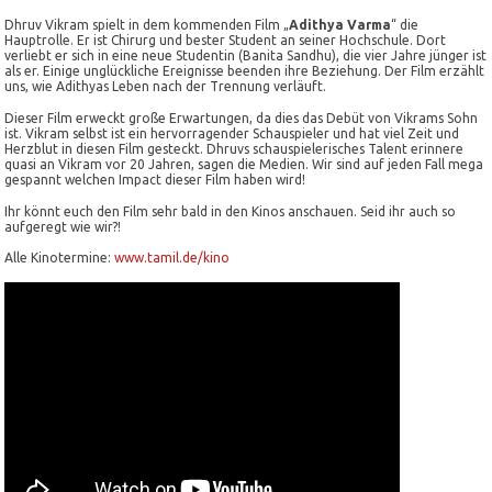
Dhruv Vikram spielt in dem kommenden Film „
Adithya Varma
“ die
Hauptrolle. Er ist Chirurg und bester Student an seiner Hochschule. Dort
verliebt er sich in eine neue Studentin (Banita Sandhu), die vier Jahre jünger ist
als er. Einige unglückliche Ereignisse beenden ihre Beziehung. Der Film erzählt
uns, wie Adithyas Leben nach der Trennung verläuft.
Dieser Film erweckt große Erwartungen, da dies das Debüt von Vikrams Sohn
ist. Vikram selbst ist ein hervorragender Schauspieler und hat viel Zeit und
Herzblut in diesen Film gesteckt. Dhruvs schauspielerisches Talent erinnere
quasi an Vikram vor 20 Jahren, sagen die Medien. Wir sind auf jeden Fall mega
gespannt welchen Impact dieser Film haben wird!
Ihr könnt euch den Film sehr bald in den Kinos anschauen. Seid ihr auch so
aufgeregt wie wir?!
Alle Kinotermine:
www.tamil.de/kino