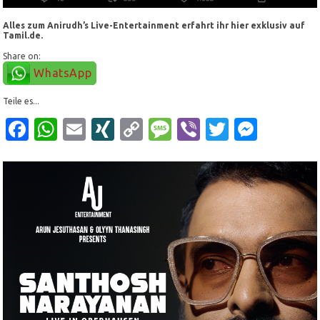
Alles zum Anirudh’s Live-Entertainment erfahrt ihr hier exklusiv auf
Tamil.de.
Share on:
WhatsApp
Teile es...
Facebook
WhatsApp
Email
XING
Copy
Message
Viber
Twitter
Mess
Link