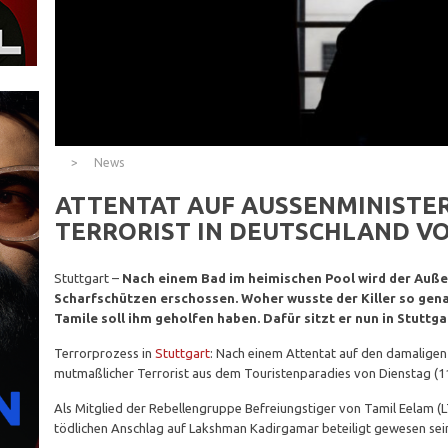
News
ATTENTAT AUF AUSSENMINISTE
TERRORIST IN DEUTSCHLAND VO
Stuttgart –
Nach einem Bad im heimischen Pool wird der Auße
Scharfschützen erschossen. Woher wusste der Killer so genau
Tamile soll ihm geholfen haben. Dafür sitzt er nun in Stuttg
Terrorprozess in
Stuttgart
: Nach einem Attentat auf den damaligen
mutmaßlicher Terrorist aus dem Touristenparadies von Dienstag (11
Als Mitglied der Rebellengruppe Befreiungstiger von Tamil Eelam (
tödlichen Anschlag auf Lakshman Kadirgamar beteiligt gewesen sei