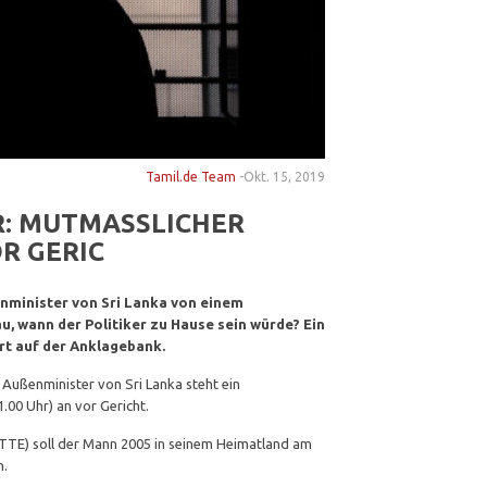
Tamil.de Team
-
Okt. 15, 2019
R: MUTMASSLICHER
R GERIC
nminister von Sri Lanka von einem
, wann der Politiker zu Hause sein würde? Ein
art auf der Anklagebank.
 Außenminister von Sri Lanka steht ein
.00 Uhr) an vor Gericht.
LTTE) soll der Mann 2005 in seinem Heimatland am
n.