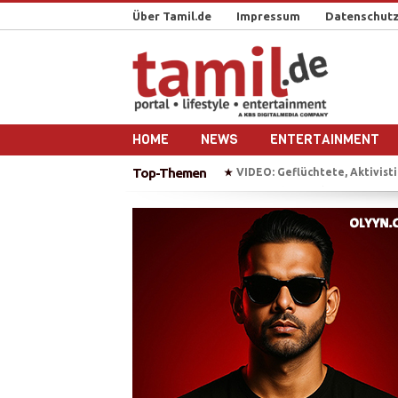
Über Tamil.de
Impressum
Datenschutz
HOME
NEWS
ENTERTAINMENT
Top-Themen
VIDEO: Geflüchtete, Aktivistin, Popstar – M.I.A
BAW erhe
★
★
„Chellam“ – Vithya & Majoe 
★
Auf Bootstour mit einem ehe
★
Plädoyer für die Freilassung 
★