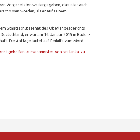
nen Vorgesetzten weitergegeben, darunter auch
erschossen worden, als er auf seinem
dem Staatsschutzsenat des Oberlandesgerichts
n Deutschland, er war am 16. Januar 2019 in Baden-
ft. Die Anklage lautet auf Beihilfe zum Mord.
rist-geholfen-aussenminister-von-sri-lanka-zu-
er
ssenger