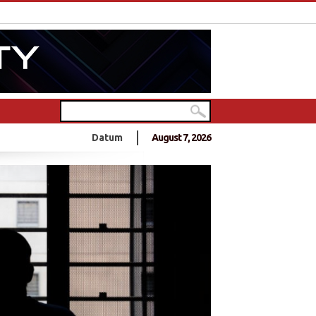
nde Tamilen feiern in Deutschlands größtem Hindu-Tempel
Datum
August 7, 2026
0 Jahre Frieden?
- 10 Jahre Frieden?
nnt sich zu Anschlag an Sri Lankas Ostküste