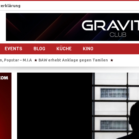
erklärung
EVENTS
BLOG
KÜCHE
KINO
bt Anklage gegen Tamilen
Sie übersetzt auch im Gebärsaal
Tause
★
★
drehen gemeinsam ein Musikvideo
Sri Lanka nach dem Bürgerkrieg – 1
★
maligen Tamil Tiger
Reportage-Reihe: Sri Lanka nach dem Bürgerkrieg
★
der Studierendenvertreter der Universität Jaffna in Sri Lanka
IS beke
★