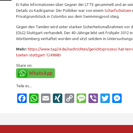
Er habe Informationen über Gegner der LTTE gesammelt und an sei
Details zu Kadirgamar. Der Politiker war von einem
Scharfschützen
Privatgrundstück in Colombo aus dem Swimmingpool stieg.
Gegen den Tamilen wird unter starken Sicherheitsmaßnahmen vor 
(OLG) Stuttgart verhandelt. Der 40-Jährige lebt seit Frühjahr 2012 i
Württemberg verhaftet worden und sitzt seitdem in Untersuchungsha
Mehr:
https://www.tag24.de/nachrichten/gerichtsprozess-hat-terro
toeten-stuttgart-1249680
Share on:
WhatsApp
Teile es...
Facebook
WhatsApp
Email
XING
Copy
Message
Viber
Twitt
Me
Link