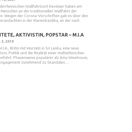
ederrheinischen Wallfahrtsort Kevelaer haben am
Menschen an der traditionellen Wallfahrt der
n. Wegen der Corona-Vorschriften gab es über den
gerandachten in der Marienbasilika, an der nach
TETE, AKTIVISTIN, POPSTAR – M.I.A
 3, 2019
.I.A., Britin mit Wurzeln in Sri Lanka, eine neue
or, Politik und die Realität einer multiethnischen
nführt. Phasenweise populärer als Amy Winehouse,
s Engagement zunehmend zu Skandalen....