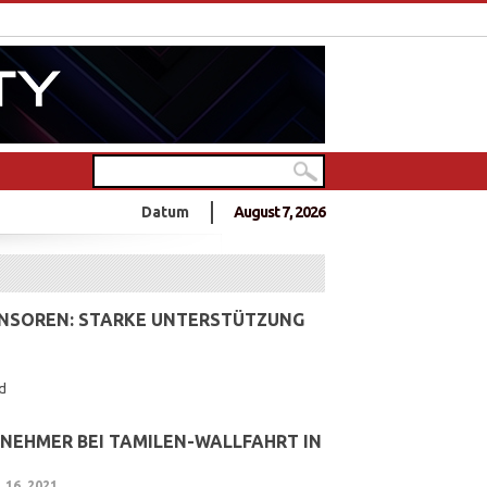
uch im Gebärsaal
Datum
August 7, 2026
hen gemeinsam ein Musikvideo
er
der Studierendenvertreter der Universität Jaffna in Sri Lanka
NSOREN: STARKE UNTERSTÜTZUNG F
d
ILNEHMER BEI TAMILEN-WALLFAHRT IN
 16, 2021