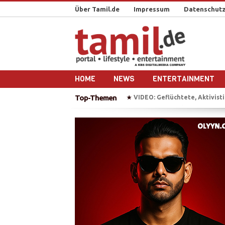
Über Tamil.de
Impressum
Datenschutz
HOME
NEWS
ENTERTAINMENT
Top-Themen
VIDEO: Geflüchtete, Aktivistin, P
★
Tausende Tamilen feiern in
★
Sri Lanka nach dem Bürgerkri
★
Reportage-Reihe: Sri Lanka n
★
IS bekennt sich zu Anschlag 
★