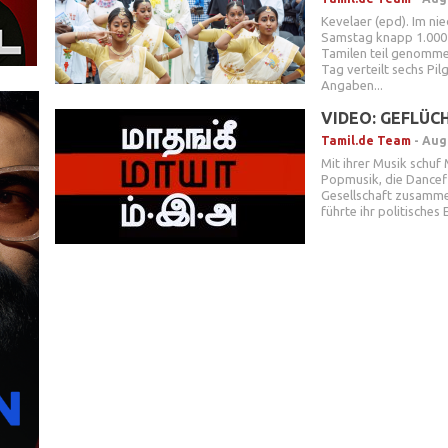
Kevelaer (epd). Im ni
Samstag knapp 1.000 
Tamilen teil genomme
Tag verteilt sechs Pil
Angaben...
VIDEO: GEFLÜCH
Tamil.de Team
-
Aug.
Mit ihrer Musik schuf M
Popmusik, die Danceflo
Gesellschaft zusamme
führte ihr politische