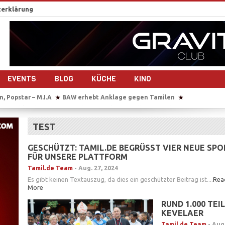
erklärung
EVENTS
BLOG
KÜCHE
KINO
opstar – M.I.A
BAW erhebt Anklage gegen Tamilen
Sie übersetzt a
★
★
 Deutschlands größtem Hindu-Tempel
„Chellam“ – Vithya & Majoe dre
★
eg – 10 Jahre Frieden?
Auf Bootstour mit einem ehemaligen Tamil Tig
★
TEST
ach dem Bürgerkrieg- 10 Jahre Frieden?
Plädoyer für die Freilassung 
★
an Sri Lankas Ostküste
GESCHÜTZT: TAMIL.DE BEGRÜSST VIER NEUE SPO
ÜR UNSERE PLATTFORM
Tamil.de Team
-
Aug. 27, 2024
Es gibt keinen Textauszug, da dies ein geschützter Beitrag ist....
Rea
More
RUND 1.000 TE
KEVELAER
Tamil.de Team
-
Aug.