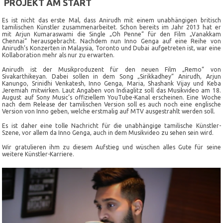
PROJEKT AM START
Es ist nicht das erste Mal, dass Anirudh mit einem unabhängigen britisch
tamilischen Künstler zusammenarbeitet. Schon bereits im Jahr 2013 hat er
mit Arjun Kumaraswami die Single „Oh Penne“ für den Film „Vanakkam
Chennai“ herausgebracht. Nachdem nun Inno Genga auf eine Reihe von
Anirudh’s Konzerten in Malaysia, Toronto und Dubai aufgetreten ist, war eine
Kollaboration mehr als nur zu erwarten.
Anirudh ist der Musikproduzent für den neuen Film „Remo“ von
Sivakarthikeyan. Dabei sollen in dem Song „Sirikkadhey“ Anirudh, Arjun
Kanungo, Srinidhi Venkatesh, Inno Genga, Maria, Shashank Vijay und Keba
Jeremiah mitwirken. Laut Angaben von Indiaglitz soll das Musikvideo am 18.
August auf Sony Music’s offiziellem YouTube-Kanal erscheinen. Eine Woche
nach dem Release der tamilischen Version soll es auch noch eine englische
Version von Inno geben, welche erstmalig auf MTV ausgestrahlt werden soll.
Es ist daher eine tolle Nachricht für die unabhängige tamilische Künstler-
Szene, vor allem da Inno Genga, auch in dem Musikvideo zu sehen sein wird.
Wir gratulieren ihm zu diesem Aufstieg und wüschen alles Gute für seine
weitere Künstler-Karriere.