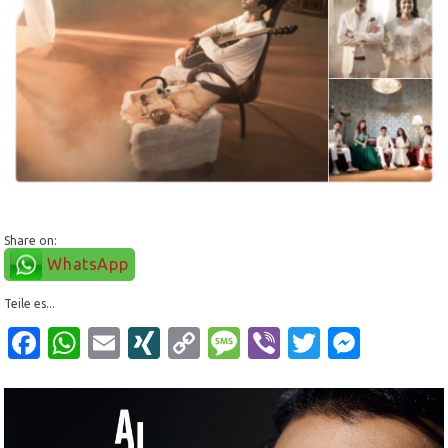
Share on:
WhatsApp
Teile es...
Facebook
WhatsApp
Email
XING
Copy
Message
Viber
Twitter
Mess
Link