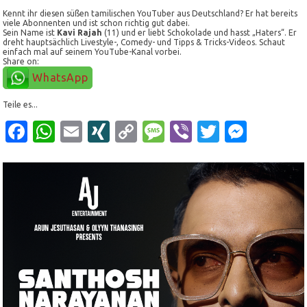
Kennt ihr diesen süßen tamilischen YouTuber aus Deutschland? Er hat bereits
viele Abonnenten und ist schon richtig gut dabei.
Sein Name ist
Kavi Rajah
(11) und er liebt Schokolade und hasst „Haters“. Er
dreht hauptsächlich Livestyle-, Comedy- und Tipps & Tricks-Videos. Schaut
einfach mal auf seinem YouTube-Kanal vorbei.
Share on:
WhatsApp
Teile es...
Facebook
WhatsApp
Email
XING
Copy
Message
Viber
Twitter
Mess
Link