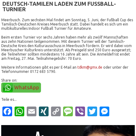
DEUTSCH-TAMILEN LADEN ZUM FUSSBALL-T
URNIER
Meerbusch.
Zum sechsten Mal findet am Sonntag, 5. Juni, der Fußball Cup des
Tamilisch-Deutschen Kreises Meerbusch statt. Dabei handelt es sich um ein
multikulturelles Indoor Fußball Turnier für Amateure.
Beim ersten Turnier vor sechs Jahren haben mehr als zwölf Mannschaften
aus zehn Nationen teilgenommen. Mit diesem Turnier will der Tamilisch-
Deutsche Kreis den Kulturausschuss in Meerbusch fördern. Er wird dabei vom
Meerbuscher Kulturkreis unterstützt. Als Preisgeld sind 250 Euro ausgesetzt;
die Teilnehmer sollten mindestens 16 Jahre alt sein. Die Anmeldefrist endet
am Freitag, 27. Mai. Teilnahmegebühr: 70 Euro.
Weitere Informationen gibt es per E-Mail an
tdkm@gmx.de
oder unter der
Telefonnummer 0172 683 5790.
Share on:
WhatsApp
Teile es...
Facebook
WhatsApp
Email
XING
Copy
Message
Viber
Twitter
Mess
Link