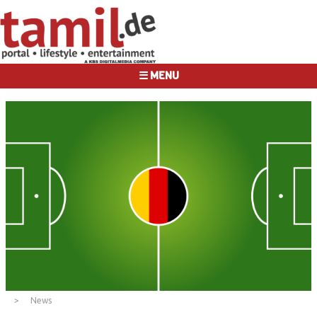
☰ MENU
News