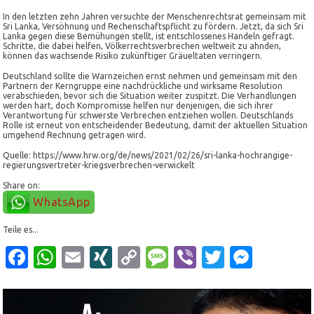
In den letzten zehn Jahren versuchte der Menschenrechtsrat gemeinsam mit
Sri Lanka, Versöhnung und Rechenschaftspflicht zu fördern. Jetzt, da sich Sri
Lanka gegen diese Bemühungen stellt, ist entschlossenes Handeln gefragt.
Schritte, die dabei helfen, Völkerrechtsverbrechen weltweit zu ahnden,
können das wachsende Risiko zukünftiger Gräueltaten verringern.
Deutschland sollte die Warnzeichen ernst nehmen und gemeinsam mit den
Partnern der Kerngruppe eine nachdrückliche und wirksame Resolution
verabschieden, bevor sich die Situation weiter zuspitzt. Die Verhandlungen
werden hart, doch Kompromisse helfen nur denjenigen, die sich ihrer
Verantwortung für schwerste Verbrechen entziehen wollen. Deutschlands
Rolle ist erneut von entscheidender Bedeutung, damit der aktuellen Situation
umgehend Rechnung getragen wird.
Quelle: https://www.hrw.org/de/news/2021/02/26/sri-lanka-hochrangige-
regierungsvertreter-kriegsverbrechen-verwickelt
Share on:
WhatsApp
Teile es...
Facebook
WhatsApp
Email
XING
Copy
Message
Viber
Twitter
Mess
Link