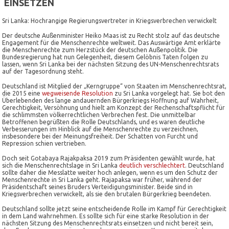
EINSETZEN
Sri Lanka: Hochrangige Regierungsvertreter in Kriegsverbrechen verwickelt
Der deutsche Außenminister Heiko Maas ist zu Recht stolz auf das deutsche
Engagement für die Menschenrechte weltweit. Das Auswärtige Amt erklärte
die Menschenrechte zum Herzstück der deutschen Außenpolitik. Die
Bundesregierung hat nun Gelegenheit, diesem Gelöbnis Taten folgen zu
lassen, wenn Sri Lanka bei der nächsten Sitzung des UN-Menschenrechtsrats
auf der Tagesordnung steht.
Deutschland ist Mitglied der „Kerngruppe“ von Staaten im Menschenrechtsrat,
die 2015 eine
wegweisende Resolution
zu Sri Lanka vorgelegt hat. Sie bot den
Überlebenden des lange andauernden Bürgerkriegs Hoffnung auf Wahrheit,
Gerechtigkeit, Versöhnung und hielt am Konzept der Rechenschaftspflicht für
die schlimmsten völkerrechtlichen Verbrechen fest. Die unmittelbar
Betroffenen begrüßten die Rolle Deutschlands, und es waren deutliche
Verbesserungen im Hinblick auf die Menschenrechte zu verzeichnen,
insbesondere bei der Meinungsfreiheit. Der Schatten von Furcht und
Repression schien vertrieben.
Doch seit Gotabaya Rajakpaksa 2019 zum Präsidenten gewählt wurde, hat
sich die Menschenrechtslage in Sri Lanka
deutlich verschlechtert
. Deutschland
sollte daher die Messlatte weiter hoch anlegen, wenn es um den Schutz der
Menschenrechte in Sri Lanka geht. Rajapaksa war früher, während der
Präsidentschaft seines Bruders Verteidigungsminister. Beide sind in
Kriegsverbrechen verwickelt, als sie den brutalen Bürgerkrieg beendeten.
Deutschland sollte jetzt seine entscheidende Rolle im Kampf für Gerechtigkeit
in dem Land wahrnehmen. Es sollte sich für eine starke Resolution in der
nächsten Sitzung des Menschenrechtsrats einsetzen und nicht bereit sein,