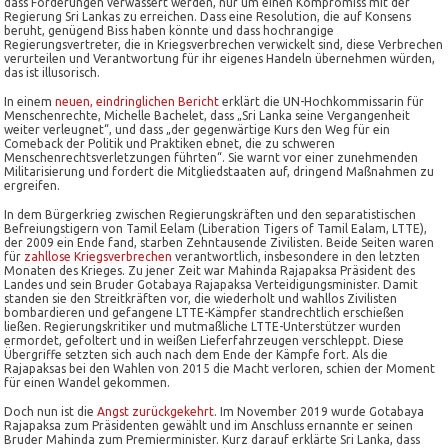
dass Forderungen verwässert werden, nur um einen Kompromiss mit der
Regierung Sri Lankas zu erreichen. Dass eine Resolution, die auf Konsens
beruht, genügend Biss haben könnte und dass hochrangige
Regierungsvertreter, die in Kriegsverbrechen verwickelt sind, diese Verbrechen
verurteilen und Verantwortung für ihr eigenes Handeln übernehmen würden,
das ist illusorisch.
In einem
neuen, eindringlichen Bericht
erklärt die UN-Hochkommissarin für
Menschenrechte, Michelle Bachelet, dass „Sri Lanka seine Vergangenheit
weiter verleugnet“, und dass „der gegenwärtige Kurs den Weg für ein
Comeback der Politik und Praktiken ebnet, die zu schweren
Menschenrechtsverletzungen führten“. Sie warnt vor einer zunehmenden
Militarisierung und fordert die Mitgliedstaaten auf, dringend Maßnahmen zu
ergreifen.
In dem Bürgerkrieg zwischen Regierungskräften und den separatistischen
Befreiungstigern von Tamil Eelam (Liberation Tigers of Tamil Ealam, LTTE),
der 2009 ein Ende fand, starben Zehntausende Zivilisten. Beide Seiten waren
für
zahllose Kriegsverbrechen
verantwortlich, insbesondere in den letzten
Monaten des Krieges. Zu jener Zeit war Mahinda Rajapaksa Präsident des
Landes und sein Bruder Gotabaya Rajapaksa Verteidigungsminister. Damit
standen sie den Streitkräften vor, die wiederholt und wahllos Zivilisten
bombardieren und gefangene LTTE-Kämpfer standrechtlich erschießen
ließen. Regierungskritiker und mutmaßliche LTTE-Unterstützer wurden
ermordet, gefoltert und in weißen Lieferfahrzeugen verschleppt. Diese
Übergriffe setzten sich auch nach dem Ende der Kämpfe fort. Als die
Rajapaksas bei den Wahlen von 2015 die Macht verloren, schien der Moment
für einen Wandel gekommen.
Doch nun ist die
Angst zurückgekehrt
. Im November 2019 wurde Gotabaya
Rajapaksa zum Präsidenten gewählt und im Anschluss ernannte er seinen
Bruder Mahinda zum Premierminister. Kurz darauf erklärte Sri Lanka, dass