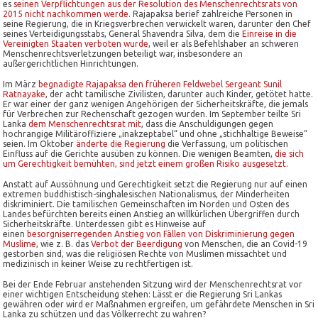
es
seinen Verpflichtungen aus der Resolution des Menschenrechtsrats von
2015 nicht nachkommen werde
. Rajapaksa berief zahlreiche Personen in
seine Regierung, die in Kriegsverbrechen verwickelt waren, darunter den Chef
seines Verteidigungsstabs, General Shavendra Silva, dem die
Einreise in die
Vereinigten Staaten verboten wurde
, weil er als Befehlshaber an schweren
Menschenrechtsverletzungen beteiligt war, insbesondere an
außergerichtlichen Hinrichtungen.
Im März
begnadigte Rajapaksa den früheren Feldwebel Sergeant Sunil
Ratnayake
, der acht tamilische Zivilisten, darunter auch Kinder, getötet hatte.
Er war einer der ganz wenigen Angehörigen der Sicherheitskräfte, die jemals
für Verbrechen zur Rechenschaft gezogen wurden. Im September teilte Sri
Lanka
dem Menschenrechtsrat mit
, dass die Anschuldigungen gegen
hochrangige Militäroffiziere „inakzeptabel“ und ohne „stichhaltige Beweise“
seien. Im Oktober
änderte die Regierung
die Verfassung, um politischen
Einfluss auf die Gerichte ausüben zu können. Die wenigen Beamten,
die sich
um Gerechtigkeit bemühten, sind jetzt einem großen Risiko ausgesetzt
.
Anstatt auf Aussöhnung und Gerechtigkeit setzt die Regierung nur auf einen
extremen buddhistisch-singhalesischen Nationalismus, der Minderheiten
diskriminiert. Die tamilischen Gemeinschaften im Norden und Osten des
Landes befürchten bereits einen Anstieg an willkürlichen Übergriffen durch
Sicherheitskräfte. Unterdessen gibt es Hinweise auf
einen
besorgniserregenden Anstieg von Fällen von Diskriminierung gegen
Muslime
, wie z. B. das
Verbot der Beerdigung
von Menschen, die an Covid-19
gestorben sind, was die religiösen Rechte von Muslimen missachtet und
medizinisch in keiner Weise zu rechtfertigen ist.
Bei der Ende Februar anstehenden Sitzung wird der Menschenrechtsrat vor
einer wichtigen Entscheidung stehen: Lässt er die Regierung Sri Lankas
gewähren oder wird er Maßnahmen ergreifen, um gefährdete Menschen in Sri
Lanka zu schützen und das Völkerrecht zu wahren?