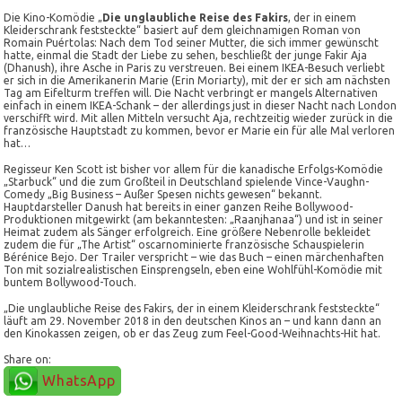
Die Kino-Komödie „
Die unglaubliche Reise des Fakirs
, der in einem
Kleiderschrank feststeckte“ basiert auf dem gleichnamigen Roman von
Romain Puértolas: Nach dem Tod seiner Mutter, die sich immer gewünscht
hatte, einmal die Stadt der Liebe zu sehen, beschließt der junge Fakir Aja
(Dhanush), ihre Asche in Paris zu verstreuen. Bei einem IKEA-Besuch verliebt
er sich in die Amerikanerin Marie (Erin Moriarty), mit der er sich am nächsten
Tag am Eifelturm treffen will. Die Nacht verbringt er mangels Alternativen
einfach in einem IKEA-Schank – der allerdings just in dieser Nacht nach London
verschifft wird. Mit allen Mitteln versucht Aja, rechtzeitig wieder zurück in die
französische Hauptstadt zu kommen, bevor er Marie ein für alle Mal verloren
hat…
Regisseur Ken Scott ist bisher vor allem für die kanadische Erfolgs-Komödie
„Starbuck“ und die zum Großteil in Deutschland spielende Vince-Vaughn-
Comedy „Big Business – Außer Spesen nichts gewesen“ bekannt.
Hauptdarsteller Danush hat bereits in einer ganzen Reihe Bollywood-
Produktionen mitgewirkt (am bekanntesten: „Raanjhanaa“) und ist in seiner
Heimat zudem als Sänger erfolgreich. Eine größere Nebenrolle bekleidet
zudem die für „The Artist“ oscarnominierte französische Schauspielerin
Bérénice Bejo. Der Trailer verspricht – wie das Buch – einen märchenhaften
Ton mit sozialrealistischen Einsprengseln, eben eine Wohlfühl-Komödie mit
buntem Bollywood-Touch.
„Die unglaubliche Reise des Fakirs, der in einem Kleiderschrank feststeckte“
läuft am 29. November 2018 in den deutschen Kinos an – und kann dann an
den Kinokassen zeigen, ob er das Zeug zum Feel-Good-Weihnachts-Hit hat.
Share on:
WhatsApp