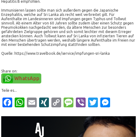
Hepatitis B empfohlen.
Immunisieren lassen sollte man sich außerdem gegen die Japanische
Enzephalitis, welche auf Sri Lanka als recht weit verbreitet gilt. Für
Aufenthalte im Landesinneren sind Impfungen gegen Typhus und Tollwut
sinnvoll. Ab einem Alter von 60 Jahren sollte zudem über einen Schutz gegen
Pneumokokken nachgedacht werden, da ältere Menschen zur besonders
gefährdeten Zielgruppe gehören und sich somit leichter mit diesem Erreger
anstecken können. Auch Tollwut kann auf Sri Lanka von infizierten Tieren auf
den Menschen übertragen werden, weshalb längere Aufenthalte im Freien nur
mit einer bestehenden Schutzimpfung stattfinden sollten.
Quelle: https://www.travelbook.de/service/impfungen-sri-lanka
Share on:
WhatsApp
Teile es...
Facebook
WhatsApp
Email
XING
Copy
Message
Viber
Twitter
Mess
Link