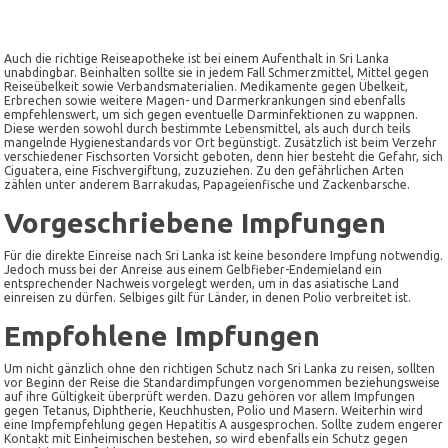
Auch die richtige Reiseapotheke ist bei einem Aufenthalt in Sri Lanka
unabdingbar. Beinhalten sollte sie in jedem Fall Schmerzmittel, Mittel gegen
Reiseübelkeit sowie Verbandsmaterialien. Medikamente gegen Übelkeit,
Erbrechen sowie weitere Magen- und Darmerkrankungen sind ebenfalls
empfehlenswert, um sich gegen eventuelle Darminfektionen zu wappnen.
Diese werden sowohl durch bestimmte Lebensmittel, als auch durch teils
mangelnde Hygienestandards vor Ort begünstigt. Zusätzlich ist beim Verzehr
verschiedener Fischsorten Vorsicht geboten, denn hier besteht die Gefahr, sich
Ciguatera, eine Fischvergiftung, zuzuziehen. Zu den gefährlichen Arten
zählen unter anderem Barrakudas, Papageienfische und Zackenbarsche.
Vorgeschriebene Impfungen
Für die direkte Einreise nach Sri Lanka ist keine besondere Impfung notwendig.
Jedoch muss bei der Anreise aus einem Gelbfieber-Endemieland ein
entsprechender Nachweis vorgelegt werden, um in das asiatische Land
einreisen zu dürfen. Selbiges gilt für Länder, in denen Polio verbreitet ist.
Empfohlene Impfungen
Um nicht gänzlich ohne den richtigen Schutz nach Sri Lanka zu reisen, sollten
vor Beginn der Reise die Standardimpfungen vorgenommen beziehungsweise
auf ihre Gültigkeit überprüft werden. Dazu gehören vor allem Impfungen
gegen Tetanus, Diphtherie, Keuchhusten, Polio und Masern. Weiterhin wird
eine Impfempfehlung gegen Hepatitis A ausgesprochen. Sollte zudem engerer
Kontakt mit Einheimischen bestehen, so wird ebenfalls ein Schutz gegen