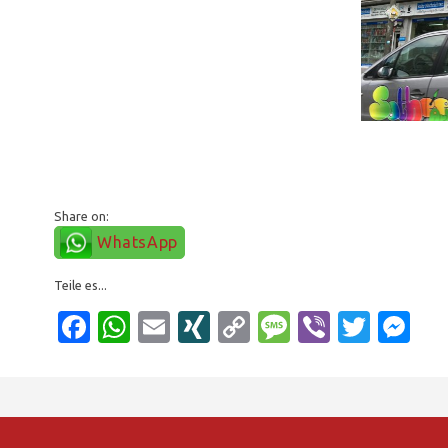
⠀⠀⠀⠀⠀⠀⠀⠀⠀⠀⠀ ⠀
⠀⠀⠀⠀⠀⠀⠀⠀⠀⠀⠀⠀⠀⠀⠀⠀⠀⠀⠀ ⠀
⠀⠀⠀⠀⠀⠀⠀⠀⠀⠀⠀⠀⠀⠀⠀⠀⠀⠀ ⠀
⠀⠀⠀⠀⠀⠀⠀⠀⠀⠀⠀⠀⠀⠀⠀⠀⠀⠀⠀ ⠀
⠀⠀⠀⠀⠀⠀⠀⠀⠀⠀⠀⠀⠀⠀⠀⠀⠀⠀ ⠀
⠀⠀⠀⠀⠀⠀⠀⠀⠀⠀⠀⠀⠀⠀⠀⠀⠀⠀⠀ ⠀
⠀⠀⠀⠀⠀⠀⠀⠀⠀⠀⠀⠀⠀⠀⠀⠀⠀⠀ ⠀
⠀⠀⠀⠀⠀⠀⠀⠀⠀⠀⠀⠀⠀⠀⠀⠀⠀⠀⠀ ⠀
⠀⠀⠀⠀⠀⠀⠀⠀⠀⠀⠀⠀⠀⠀⠀⠀⠀⠀ ⠀ ⠀⠀⠀⠀⠀⠀⠀⠀⠀⠀⠀⠀⠀⠀
⠀⠀⠀⠀⠀⠀⠀⠀⠀⠀⠀⠀⠀⠀⠀⠀⠀⠀⠀ ⠀ ⠀⠀⠀⠀⠀⠀⠀
Share on:
WhatsApp
Teile es...
Facebook
WhatsApp
Email
XING
Copy
Message
Viber
Twitt
Me
Link