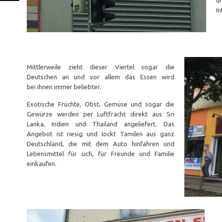
u
I
⠀⠀⠀⠀⠀⠀⠀⠀⠀⠀⠀⠀⠀⠀⠀⠀⠀⠀⠀ ⠀ ⠀⠀⠀⠀⠀⠀⠀⠀⠀⠀⠀⠀⠀⠀⠀⠀⠀⠀⠀
Mittlerweile zieht dieser Viertel sogar die
Deutschen an und vor allem das Essen wird
bei ihnen immer beliebter.
Exotische Früchte, Obst, Gemüse und sogar die
Gewürze werden per Luftfracht direkt aus Sri
Lanka, Indien und Thailand angeliefert. Das
Angebot ist riesig und lockt Tamilen aus ganz
Deutschland, die mit dem Auto hinfahren und
Lebensmittel für sich, für Freunde und Familie
einkaufen.⠀⠀⠀⠀⠀⠀⠀⠀⠀⠀⠀ ⠀
⠀⠀⠀⠀⠀⠀⠀⠀⠀⠀⠀⠀⠀⠀⠀⠀⠀⠀⠀ ⠀
⠀⠀⠀⠀⠀⠀⠀⠀⠀⠀⠀⠀⠀⠀⠀⠀⠀⠀⠀ ⠀ ⠀⠀⠀⠀⠀⠀⠀⠀
⠀⠀⠀⠀⠀⠀⠀⠀⠀⠀⠀ ⠀