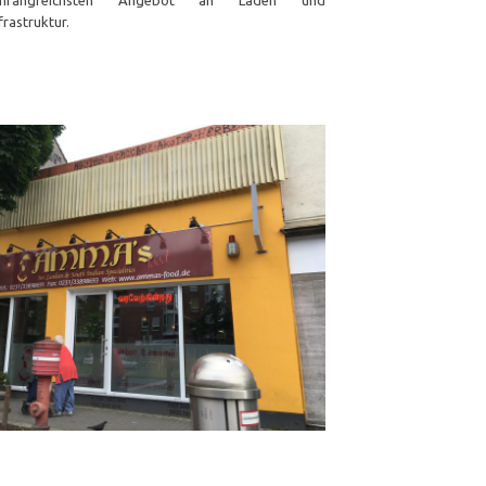
mfangreichsten Angebot an Läden und
nfrastruktur. ⠀⠀⠀⠀⠀⠀⠀⠀⠀⠀⠀ ⠀
⠀⠀⠀⠀⠀⠀⠀⠀⠀⠀⠀⠀⠀⠀⠀⠀⠀⠀⠀ ⠀
⠀⠀⠀⠀⠀⠀⠀⠀⠀⠀⠀⠀⠀⠀⠀⠀⠀⠀⠀ ⠀
⠀⠀⠀⠀⠀⠀⠀⠀⠀⠀⠀⠀⠀⠀⠀⠀⠀⠀⠀ ⠀
 ⠀ ⠀⠀⠀⠀⠀⠀⠀⠀
⠀⠀⠀⠀⠀⠀⠀⠀⠀⠀⠀⠀⠀⠀⠀⠀⠀⠀⠀ ⠀
⠀⠀⠀⠀⠀⠀⠀⠀⠀⠀⠀⠀⠀⠀⠀⠀⠀⠀ ⠀