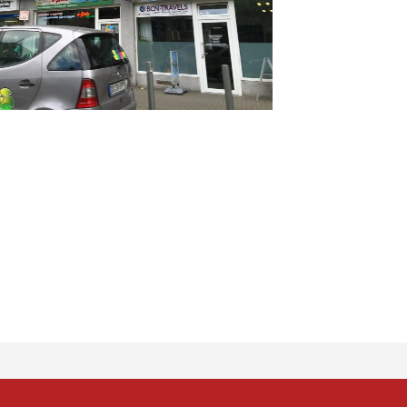
⠀⠀⠀⠀⠀ ⠀ ⠀⠀⠀⠀⠀⠀⠀⠀⠀⠀⠀⠀⠀⠀⠀⠀⠀⠀ ⠀
er
ssenger