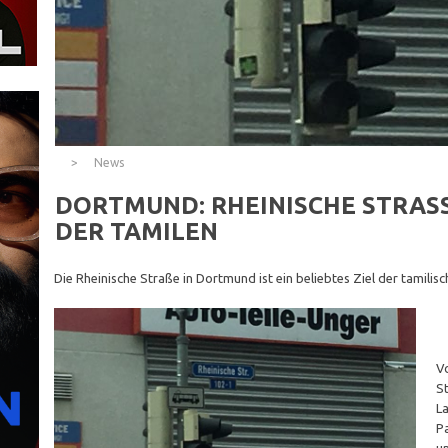
News
DORTMUND: RHEINISCHE STRASSE,
ER TAMILEN
Die Rheinische Straße in Dortmund ist ein beliebtes Ziel der tamili
⠀
V
S
L
P