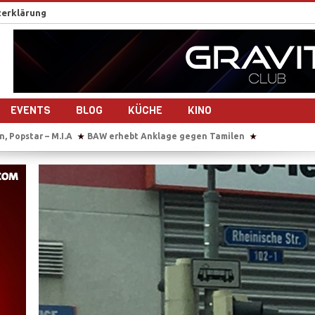
erklärung
EVENTS
BLOG
KÜCHE
KINO
amilen
Sie übersetzt auch im Gebärsaal
Tausende Tamilen feiern 
★
★
drehen gemeinsam ein Musikvideo
Sri Lanka nach dem Bürgerkrieg – 1
★
maligen Tamil Tiger
Reportage-Reihe: Sri Lanka nach dem Bürgerkrieg
★
der Studierendenvertreter der Universität Jaffna in Sri Lanka
IS beke
★
, Popstar – M.I.A