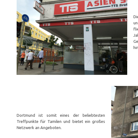
⠀
Di
un
fl
Ja
Ge
hi
⠀
⠀
⠀⠀⠀⠀⠀⠀⠀⠀⠀⠀⠀⠀⠀⠀⠀⠀⠀⠀⠀ ⠀ ⠀⠀⠀⠀⠀⠀⠀
⠀⠀⠀⠀⠀⠀⠀⠀⠀⠀⠀ ⠀
⠀⠀⠀⠀⠀⠀⠀⠀⠀⠀⠀⠀⠀⠀⠀⠀⠀⠀⠀ ⠀ ⠀
Dortmund ist somit eines der beliebtesten
Treffpunkte für Tamilen und bietet ein großes
Netzwerk an Angeboten.