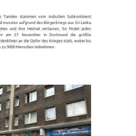
⠀⠀⠀⠀⠀⠀⠀⠀⠀⠀⠀⠀⠀⠀⠀⠀⠀⠀ ⠀ ⠀⠀⠀⠀⠀⠀⠀
e Tamilen stammen vom indischen Subkontinent
d mussten aufgrund des Bürgerkriegs aus Sri Lanka
iehen und ihre Heimat verlassen. So findet jedes
hr am 27. November in Dortmund die größte
denkfeier an die Opfer des Krieges statt, wobei bis
n zu 9000 Menschen teilnehmen.
⠀⠀⠀⠀⠀⠀⠀⠀⠀⠀⠀ ⠀
⠀⠀⠀⠀⠀⠀⠀⠀⠀⠀⠀⠀⠀⠀⠀⠀⠀⠀ ⠀ ⠀⠀⠀⠀⠀⠀⠀
⠀⠀⠀⠀⠀⠀⠀⠀⠀⠀⠀ ⠀
⠀⠀⠀⠀⠀⠀⠀⠀⠀⠀⠀⠀⠀⠀⠀⠀⠀⠀ ⠀ ⠀⠀⠀⠀⠀⠀⠀⠀ ⠀