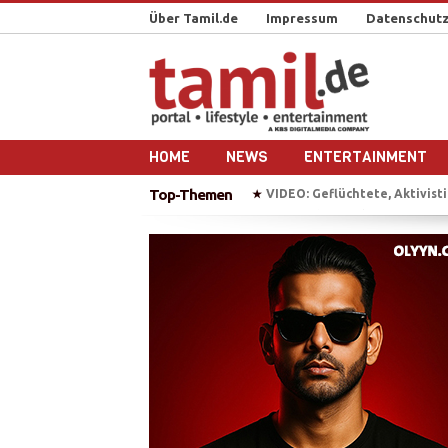
Über Tamil.de
Impressum
Datenschutz
HOME
NEWS
ENTERTAINMENT
Top-Themen
BAW erhebt Anklage gegen T
★
„Chellam“ – Vithya & Majoe 
★
Auf Bootstour mit einem ehe
★
Plädoyer für die Freilassung 
★
VIDEO: Geflüchtete, Aktivistin
★