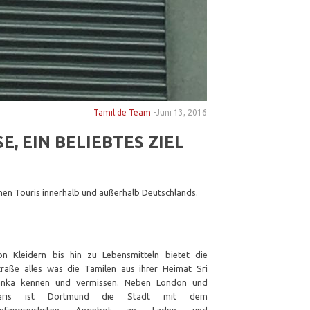
Tamil.de Team
-
Juni 13, 2016
 EIN BELIEBTES ZIEL D
schen Touris innerhalb und außerhalb Deutschlands.
⠀⠀⠀⠀⠀⠀⠀⠀⠀⠀⠀ ⠀
⠀⠀⠀⠀⠀⠀⠀⠀⠀⠀⠀⠀⠀⠀⠀⠀⠀⠀ ⠀ ⠀⠀⠀⠀⠀⠀⠀
on Kleidern bis hin zu Lebensmitteln bietet die
traße alles was die Tamilen aus ihrer Heimat Sri
anka kennen und vermissen. Neben London und
aris ist Dortmund die Stadt mit dem