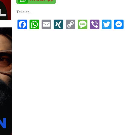
Teile es...
Facebook
WhatsApp
Email
XING
Copy
Message
Viber
Twitt
Me
Link