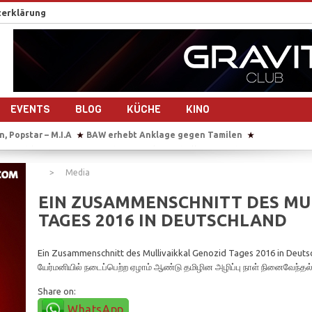
erklärung
EVENTS
BLOG
KÜCHE
KINO
r – M.I.A
BAW erhebt Anklage gegen Tamilen
Sie übersetzt auch i
★
★
 Deutschlands größtem Hindu-Tempel
„Chellam“ – Vithya & Majoe dre
★
eg – 10 Jahre Frieden?
Auf Bootstour mit einem ehemaligen Tamil Tig
★
Media
ach dem Bürgerkrieg- 10 Jahre Frieden?
Plädoyer für die Freilassung 
★
an Sri Lankas Ostküste
EIN ZUSAMMENSCHNITT DES MU
TAGES 2016 IN DEUTSCHLAND
Ein Zusammenschnitt des Mullivaikkal Genozid Tages 2016 in Deuts
யேர்மனியில் நடைப்பெற்ற ஏழாம் ஆண்டு தமிழின அழிப்பு நாள் நினைவேந்தல்
Share on:
WhatsApp