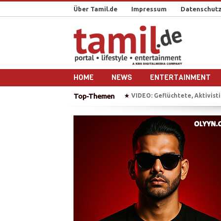
Über Tamil.de
Impressum
Datenschutz
HOME
NEWS
ENTERTAINMENT
Top-Themen
VIDEO: Geflüchtete, Aktivistin, Popsta
★
Tausende Tamilen feiern in
★
Sri Lanka nach dem Bürgerkri
★
Reportage-Reihe: Sri Lanka n
★
IS bekennt sich zu Anschlag 
★