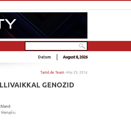
m Gebärsaal
Datum
August 8, 2026
hen gemeinsam ein Musikvideo
er
Tamil.de Team
-
Mai 29, 2016
der Studierendenvertreter der Universität Jaffna in Sri Lanka
LLIVAIKKAL GENOZID
chland.
 தொகுப்பு