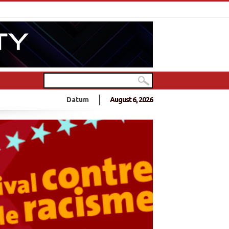
Datum
August 6, 2026
hen gemeinsam ein Musikvideo
er
der Studierendenvertreter der Universität Jaffna in Sri Lanka