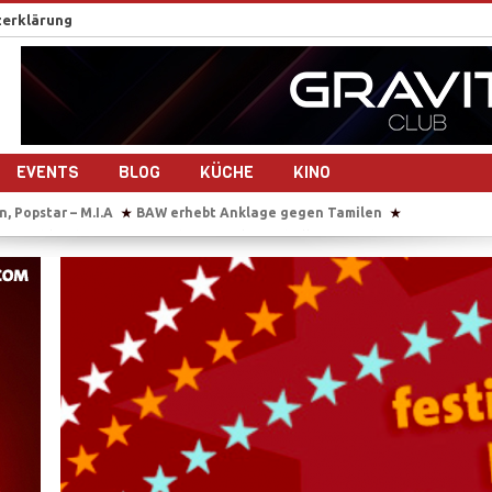
erklärung
EVENTS
BLOG
KÜCHE
KINO
BAW erhebt Anklage gegen Tamilen
Sie übersetzt auch im Gebärsaal
★
 Deutschlands größtem Hindu-Tempel
„Chellam“ – Vithya & Majoe dre
★
eg – 10 Jahre Frieden?
Auf Bootstour mit einem ehemaligen Tamil Tig
★
ach dem Bürgerkrieg- 10 Jahre Frieden?
Plädoyer für die Freilassung 
★
an Sri Lankas Ostküste