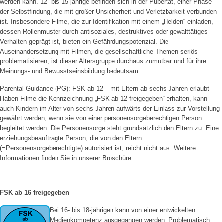
werden kann. 12- bis 15-jährige befinden sich in der Pubertät, einer Phase
der Selbstfindung, die mit großer Unsicherheit und Verletzbarkeit verbunden
ist. Insbesondere Filme, die zur Identifikation mit einem „Helden“ einladen,
dessen Rollenmuster durch antisoziales, destruktives oder gewalttätiges
Verhalten geprägt ist, bieten ein Gefährdungspotenzial. Die
Auseinandersetzung mit Filmen, die gesellschaftliche Themen seriös
problematisieren, ist dieser Altersgruppe durchaus zumutbar und für ihre
Meinungs- und Bewusstseinsbildung bedeutsam.
Parental Guidance (PG): FSK ab 12 – mit Eltern ab sechs Jahren erlaubt
Haben Filme die Kennzeichnung „FSK ab 12 freigegeben“ erhalten, kann
auch Kindern im Alter von sechs Jahren aufwärts der Einlass zur Vorstellung
gewährt werden, wenn sie von einer personensorgeberechtigen Person
begleitet werden. Die Personensorge steht grundsätzlich den Eltern zu. Eine
erziehungsbeauftragte Person, die von den Eltern
(=Personensorgeberechtigte) autorisiert ist, reicht nicht aus. Weitere
Informationen finden Sie in unserer
Broschüre
.
FSK ab 16 freigegeben
Bei 16- bis 18-jährigen kann von einer entwickelten
Medienkompetenz ausgegangen werden. Problematisch