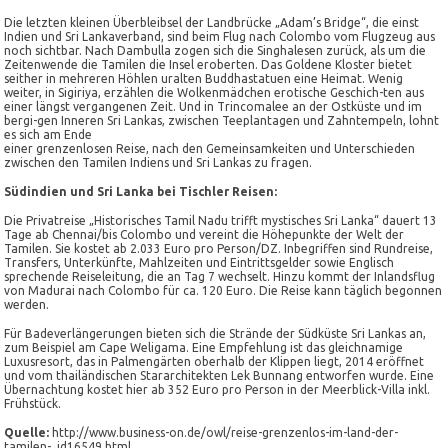
Die letzten kleinen Überbleibsel der Landbrücke „Adam’s Bridge“, die einst
Indien und
Sri Lanka
verband, sind beim Flug nach Colombo vom Flugzeug aus
noch sichtbar. Nach Dambulla zogen sich die Singhalesen zurück, als um die
Zeitenwende die Tamilen die Insel eroberten. Das Goldene Kloster bietet
seither in mehreren Höhlen uralten Buddhastatuen eine Heimat. Wenig
weiter, in Sigiriya, erzählen die Wolkenmädchen erotische Geschich-ten aus
einer längst vergangenen Zeit. Und in Trincomalee an der Ostküste und im
bergi-gen Inneren Sri Lankas, zwischen Teeplantagen und Zahntempeln, lohnt
es sich am Ende
einer grenzenlosen
Reise
, nach den Gemeinsamkeiten und Unterschieden
zwischen den Tamilen Indiens und Sri Lankas zu fragen.
Südindien und Sri Lanka bei Tischler Reisen:
Die Privatreise „Historisches Tamil Nadu trifft mystisches Sri Lanka“ dauert 13
Tage ab Chennai/bis Colombo und vereint die Höhepunkte der Welt der
Tamilen. Sie kostet ab 2.033 Euro pro Person/DZ. Inbegriffen sind Rundreise,
Transfers, Unterkünfte, Mahlzeiten und Eintrittsgelder sowie Englisch
sprechende Reiseleitung, die an Tag 7 wechselt. Hinzu kommt der Inlandsflug
von Madurai nach Colombo für ca. 120 Euro. Die Reise kann täglich begonnen
werden.
Für Badeverlängerungen bieten sich die
Strände
der Südküste Sri Lankas an,
zum Beispiel am Cape Weligama. Eine Empfehlung ist das gleichnamige
Luxusresort, das in Palmengärten oberhalb der Klippen liegt, 2014 eröffnet
und vom thailändischen Stararchitekten Lek Bunnang entworfen wurde. Eine
Übernachtung kostet hier ab 352 Euro pro Person in der Meerblick-Villa inkl.
Frühstück.
Quelle:
http://www.business-on.de/owl/reise-grenzenlos-im-land-der-
tamilen-_id16549.html