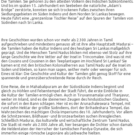
Die Tamilen. Sie gehören zu den ältesten Völkern des Indischen Subkontinents.
Und bis im späten 15. Jahrhundert ein Seebeben die natürliche „Adam’s
Bridge“ zerstörte, konnten sie sich trockenen Fußes zwischen ihren
Siedlungsgebieten im Süden Indiens und dem Norden Sri Lankas bewegen.
Heute führt eine „grenzenlose Tischler Reise“ auf den Spuren der Tamilen von
Südindien nach Sri Lanka.
Ihre Geschichten wurden schon vor mehr als 2.300 Jahren in Tamil
aufgeschrieben und mindestens genauso alt ist ihre alte Hauptstadt Madurai –
die Tamilen haben die
Kultur
Indiens und des heutigen Sri Lankas maßgeblich
geprägt. Und die Menschen Tamil Nadus blicken mit ebenso viel Stolz auf ihre
lange Geschichte wie ihre Vetter auf der Insel in Trincomalee. Und was ist mit
den Cousins und Cousinen in den Teeplantagen im Hochland Sri Lankas? Sie
kamen erst mit den britischen Kolonialherren aus Tamil Nadu auf die Insel im
Süden und blieben, so kann man sagen, seither mehr oder weniger für sich.
Eines ist klar: Die Geschichte und Kultur der Tamilen gibt genug Stoff für eine
spannende und grenzüberschreitende Reise durch ihr Reich.
Eine Reise, die in Mahabalipuram an der Südostküste Indiens beginnt und
gleich zu Höhlen und Felsentempel der Stadt führt, die erste Einblicke in
die
Kultur
der Tamilen ermögli-chen. Auch in Tiruvannamalai und Thanjavur,
weiter im Inland, sind es die steinernen Zeugen des hinduistischen Glaubens,
die sofort in den Bann schlagen. Hier ist es der Arunachaleswara Tempel, mit
rund zehn Hektar der größte Südindiens, dort der Brihadeshara Tempel, das
Wahrzeichen des mächtigen Chola Imperiums des 10. Jahrhunderts. Vor allem
die Schnitzereien, Bildhauer- und Bronzearbeiten suchen ihresgleichen.
Schließlich Madurai, das kulturelle und wirtschaftliche Zentrum Tamil Nadus.
Die Stadt ist mehr als 2.000 Jahre alt, hier besangen die Dichter schon damals
die Heldentaten der Herrscher der tamilischen Pandya-Dynastie, die sich
immerhin einige römische Legionäre als Leibwache hielten.