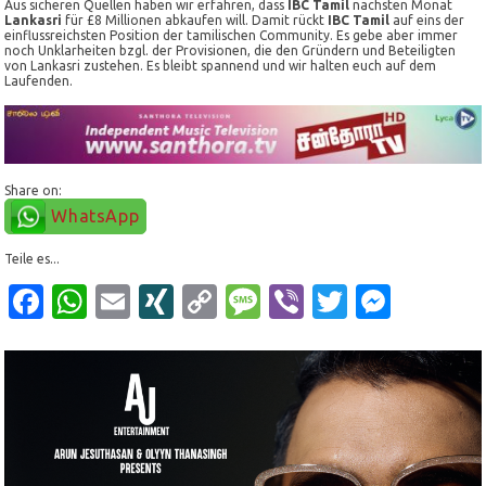
Aus sicheren Quellen haben wir erfahren, dass
IBC Tamil
nächsten Monat
Lankasri
für £8 Millionen abkaufen will. Damit rückt
IBC Tamil
auf eins der
einflussreichsten Position der tamilischen Community. Es gebe aber immer
noch Unklarheiten bzgl. der Provisionen, die den Gründern und Beteiligten
von Lankasri zustehen. Es bleibt spannend und wir halten euch auf dem
Laufenden.
Share on:
WhatsApp
Teile es...
Facebook
WhatsApp
Email
XING
Copy
Message
Viber
Twitter
Mess
Link