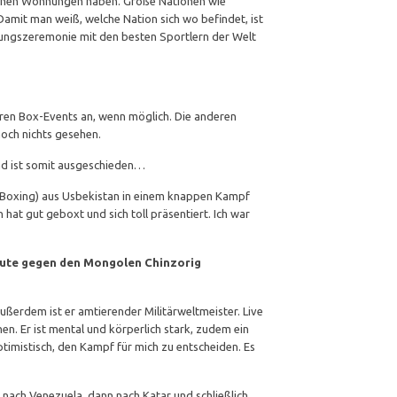
igenen Wohnungen haben. Große Nationen wie
amit man weiß, welche Nation sich wo befindet, ist
ungszeremonie mit den besten Sportlern der Welt
eren Box-Events an, wenn möglich. Die anderen
noch nichts gesehen.
nd ist somit ausgeschieden…
o Boxing) aus Usbekistan in einem knappen Kampf
hat gut geboxt und sich toll präsentiert. Ich war
heute gegen den Mongolen Chinzorig
ußerdem ist er amtierender Militärweltmeister. Live
hen. Er ist mental und körperlich stark, zudem ein
optimistisch, den Kampf für mich zu entscheiden. Es
 nach Venezuela, dann nach Katar und schließlich