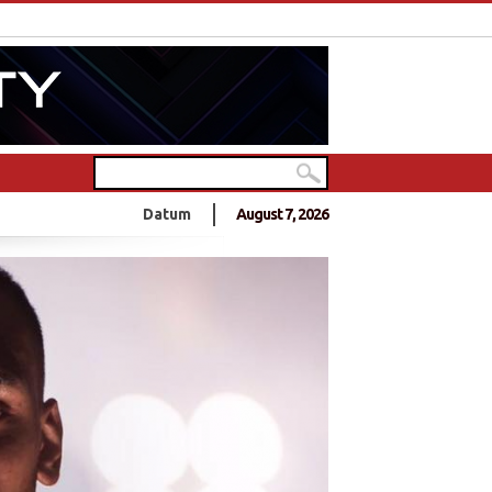
in Deutschlands größtem Hindu-Tempel
Datum
August 7, 2026
0 Jahre Frieden?
- 10 Jahre Frieden?
nnt sich zu Anschlag an Sri Lankas Ostküste