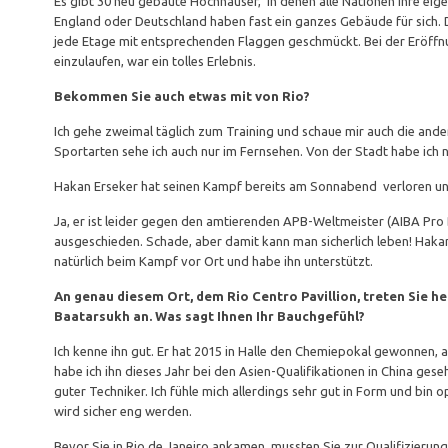
Es gibt 30 neu gebaute Hochhäuser, in denen alle Nationen ihre e
England oder Deutschland haben fast ein ganzes Gebäude für sich. D
jede Etage mit entsprechenden Flaggen geschmückt. Bei der Eröffn
einzulaufen, war ein tolles Erlebnis.
Bekommen Sie auch etwas mit von Rio?
Ich gehe zweimal täglich zum Training und schaue mir auch die and
Sportarten sehe ich auch nur im Fernsehen. Von der Stadt habe ich 
Hakan Erseker hat seinen Kampf bereits am Sonnabend verloren u
Ja, er ist leider gegen den amtierenden APB-Weltmeister (AIBA Pr
ausgeschieden. Schade, aber damit kann man sicherlich leben! Hakan 
natürlich beim Kampf vor Ort und habe ihn unterstützt.
An genau diesem Ort, dem Rio Centro Pavillion, treten Sie 
Baatarsukh an. Was sagt Ihnen Ihr Bauchgefühl?
Ich kenne ihn gut. Er hat 2015 in Halle den Chemiepokal gewonnen, a
habe ich ihn dieses Jahr bei den Asien-Qualifikationen in China gese
guter Techniker. Ich fühle mich allerdings sehr gut in Form und bin 
wird sicher eng werden.
Bevor Sie in Rio de Janeiro ankamen, mussten Sie zur Qualifizierung