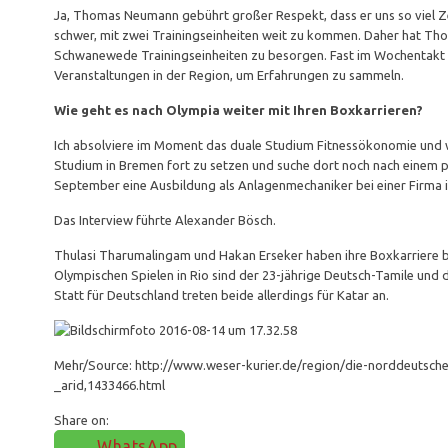
Ja, Thomas Neumann gebührt großer Respekt, dass er uns so viel Zeit
schwer, mit zwei Trainingseinheiten weit zu kommen. Daher hat Th
Schwanewede Trainingseinheiten zu besorgen. Fast im Wochentakt w
Veranstaltungen in der Region, um Erfahrungen zu sammeln.
Wie geht es nach Olympia weiter mit Ihren Boxkarrieren?
Ich absolviere im Moment das duale Studium Fitnessökonomie und wo
Studium in Bremen fort zu setzen und suche dort noch nach einem 
September eine Ausbildung als Anlagenmechaniker bei einer Firma in 
Das Interview führte Alexander Bösch.
Thulasi Tharumalingam und Hakan Erseker haben ihre Boxkarriere
Olympischen Spielen in Rio sind der 23-jährige Deutsch-Tamile und d
Statt für Deutschland treten beide allerdings für Katar an.
Mehr/Source: http://www.weser-kurier.de/region/die-norddeutsche
_arid,1433466.html
Share on:
WhatsApp