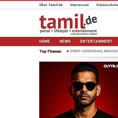
Über Tamil.de
Impressum
Datenschutz
HOME
NEWS
ENTERTAINMENT
Top-Themen
BAW erhebt Anklage gegen T
★
„Chellam“ – Vithya & Majoe 
★
Auf Bootstour mit einem ehe
★
Plädoyer für die Freilassung 
★
VIDEO: Geflüchtete, Aktivistin
★