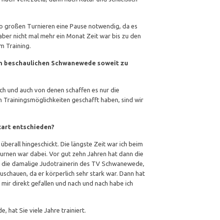
so großen Turnieren eine Pause notwendig, da es
aber nicht mal mehr ein Monat Zeit war bis zu den
m Training.
 im beschaulichen Schwanewede soweit zu
ch und auch von denen schaffen es nur die
n Trainingsmöglichkeiten geschafft haben, sind wir
tart entschieden?
überall hingeschickt. Die längste Zeit war ich beim
nen war dabei. Vor gut zehn Jahren hat dann die
die damalige Judotrainerin des TV Schwanewede,
uschauen, da er körperlich sehr stark war. Dann hat
ir direkt gefallen und nach und nach habe ich
at Sie viele Jahre trainiert.