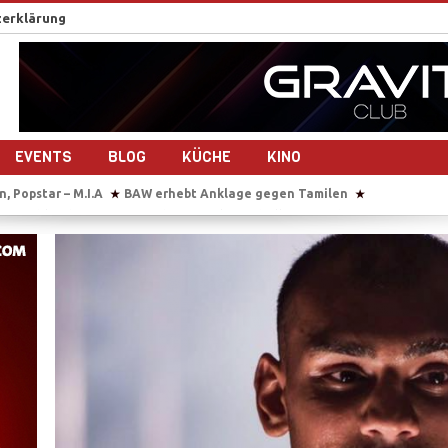
erklärung
EVENTS
BLOG
KÜCHE
KINO
amilen
Sie übersetzt auch im Gebärsaal
Tausende Tamilen feiern 
★
★
drehen gemeinsam ein Musikvideo
Sri Lanka nach dem Bürgerkrieg – 1
★
maligen Tamil Tiger
Reportage-Reihe: Sri Lanka nach dem Bürgerkrieg
★
der Studierendenvertreter der Universität Jaffna in Sri Lanka
IS beke
★
, Popstar – M.I.A