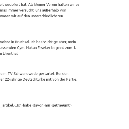
 geopfert hat. Als kleiner Verein hatten wir es
omas immer versucht, uns außerhalb von
aren wir auf den unterschiedlichsten
hne in Bruchsal. Ich beabsichtige aber, mein
passenden Gym. Hakan Erseker beginnt zum 1.
Lilienthal.
 beim TV Schwanewede gestartet. Bei den
er 22-jährige Deutschtürke mit von der Partie.
_artikel,-„Ich-habe-davon-nur-getraeumt“-