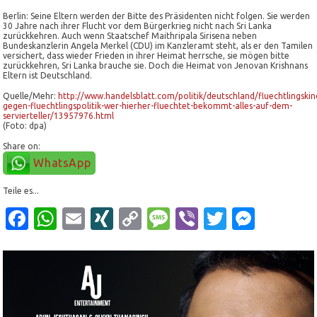
Berlin:
Seine Eltern werden der Bitte des Präsidenten nicht folgen. Sie werden
30 Jahre nach ihrer Flucht vor dem Bürgerkrieg nicht nach Sri Lanka
zurückkehren. Auch wenn Staatschef Maithripala Sirisena neben
Bundeskanzlerin Angela Merkel
(CDU) im Kanzleramt steht, als er den Tamilen
versichert, dass wieder Frieden in ihrer Heimat herrsche, sie mögen bitte
zurückkehren, Sri Lanka brauche sie. Doch die Heimat von Jenovan Krishnans
Eltern ist Deutschland.
Quelle/Mehr:
http://www.handelsblatt.com/politik/deutschland/fluechtlingskin
gegen-fluechtlingspolitik-wer-hierher-fluechtet-bekommt-alles-auf-dem-
servierteller/13957976.html
(Foto: dpa)
Share on:
WhatsApp
Teile es...
Facebook
WhatsApp
Email
XING
Copy
Message
Viber
Twitter
Mess
Link