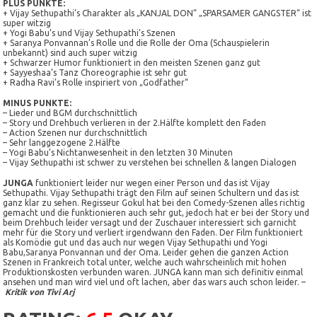
PLUS PUNKTE:
+ Vijay Sethupathi’s Charakter als „KANJAL DON“ „SPARSAMER GANGSTER“ ist
super witzig
+ Yogi Babu’s und Vijay Sethupathi’s Szenen
+ Saranya Ponvannan’s Rolle und die Rolle der Oma (Schauspielerin
unbekannt) sind auch super witzig
+ Schwarzer Humor funktioniert in den meisten Szenen ganz gut
+ Sayyeshaa’s Tanz Choreographie ist sehr gut
+ Radha Ravi’s Rolle inspiriert von „Godfather“
MINUS PUNKTE:
– Lieder und BGM durchschnittlich
– Story und Drehbuch verlieren in der 2.Hälfte komplett den Faden
– Action Szenen nur durchschnittlich
– Sehr langgezogene 2.Hälfte
– Yogi Babu’s Nichtanwesenheit in den letzten 30 Minuten
– Vijay Sethupathi ist schwer zu verstehen bei schnellen & langen Dialogen
JUNGA
funktioniert leider nur wegen einer Person und das ist Vijay
Sethupathi. Vijay Sethupathi trägt den Film auf seinen Schultern und das ist
ganz klar zu sehen. Regisseur Gokul hat bei den Comedy-Szenen alles richtig
gemacht und die funktionieren auch sehr gut, jedoch hat er bei der Story und
beim Drehbuch leider versagt und der Zuschauer interessiert sich garnicht
mehr für die Story und verliert irgendwann den Faden. Der Film funktioniert
als Komödie gut und das auch nur wegen Vijay Sethupathi und Yogi
Babu,Saranya Ponvannan und der Oma. Leider gehen die ganzen Action
Szenen in Frankreich total unter, welche auch wahrscheinlich mit hohen
Produktionskosten verbunden waren. JUNGA kann man sich definitiv einmal
ansehen und man wird viel und oft lachen, aber das wars auch schon leider. –
Kritik von Tivi Arj