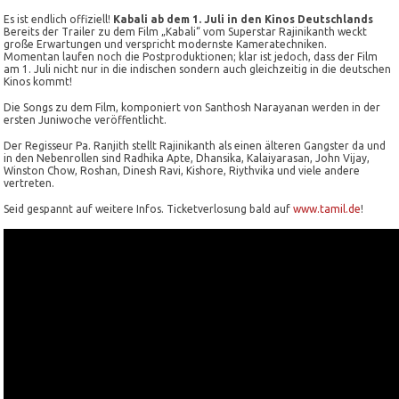
Es ist endlich offiziell!
Kabali ab dem 1. Juli in den Kinos Deutschlands
Bereits der Trailer zu dem Film „Kabali“ vom Superstar Rajinikanth weckt
große Erwartungen und verspricht modernste Kameratechniken.
Momentan laufen noch die Postproduktionen; klar ist jedoch, dass der Film
am 1. Juli nicht nur in die indischen sondern auch gleichzeitig in die deutschen
Kinos kommt!
Die Songs zu dem Film, komponiert von Santhosh Narayanan werden in der
ersten Juniwoche veröffentlicht.
Der Regisseur Pa. Ranjith stellt Rajinikanth als einen älteren Gangster da und
in den Nebenrollen sind Radhika Apte, Dhansika, Kalaiyarasan, John Vijay,
Winston Chow, Roshan, Dinesh Ravi, Kishore, Riythvika und viele andere
vertreten.
Seid gespannt auf weitere Infos. Ticketverlosung bald auf
www.tamil.de
!