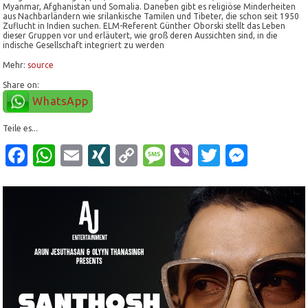
Myanmar, Afghanistan und Somalia. Daneben gibt es religiöse Minderheiten
aus Nachbarländern wie srilankische Tamilen und Tibeter, die schon seit 1950
Zuflucht in Indien suchen. ELM-Referent Günther Oborski stellt das Leben
dieser Gruppen vor und erläutert, wie groß deren Aussichten sind, in die
indische Gesellschaft integriert zu werden
Mehr:
source
Share on:
WhatsApp
Teile es...
Facebook
WhatsApp
Email
XING
Copy
Message
Viber
Twitter
Mess
Link