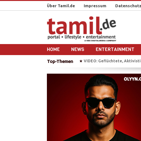
Über Tamil.de
Impressum
Datenschutz
HOME
NEWS
ENTERTAINMENT
Top-Themen
VIDEO: Geflüchtete, Aktivistin, Popstar – M.I.A
BAW erhebt
★
★
„Chellam“ – Vithya & Majoe 
★
Auf Bootstour mit einem ehe
★
Plädoyer für die Freilassung 
★