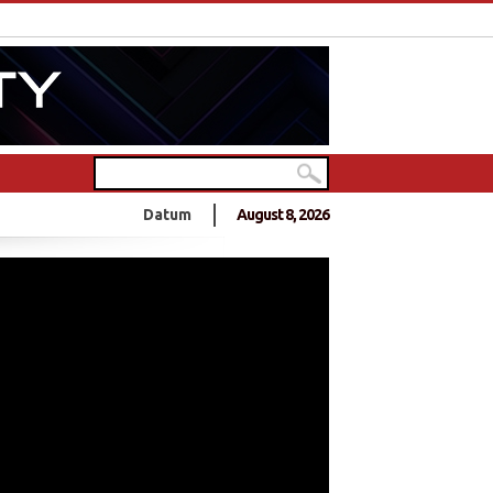
 Tamilen feiern in Deutschlands größtem Hindu-Tempel
Datum
August 8, 2026
0 Jahre Frieden?
- 10 Jahre Frieden?
nnt sich zu Anschlag an Sri Lankas Ostküste