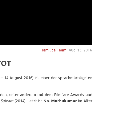
Tamil.de Team
-
Aug. 15, 2016
TOT
 – 14 August 2016) ist einer der sprachmächtigsten
rden, unter anderem mit dem Filmfare Awards und
d
Saivam
(2014). Jetzt ist
Na. Muthukumar
im Alter