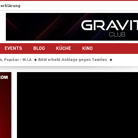
erklärung
EVENTS
BLOG
KÜCHE
KINO
 Anklage gegen Tamilen
Sie übersetzt auch im Gebärsaal
Tausende
★
★
drehen gemeinsam ein Musikvideo
Sri Lanka nach dem Bürgerkrieg – 1
★
maligen Tamil Tiger
Reportage-Reihe: Sri Lanka nach dem Bürgerkrieg
★
der Studierendenvertreter der Universität Jaffna in Sri Lanka
IS beke
★