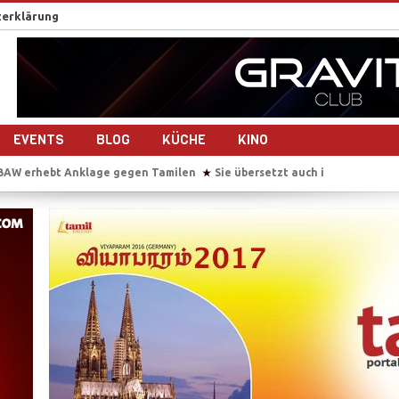
erklärung
EVENTS
BLOG
KÜCHE
KINO
amilen
Sie übersetzt auch im Gebärsaal
Tausende Tamilen feiern 
★
★
drehen gemeinsam ein Musikvideo
Sri Lanka nach dem Bürgerkrieg – 1
★
maligen Tamil Tiger
Reportage-Reihe: Sri Lanka nach dem Bürgerkrieg
★
der Studierendenvertreter der Universität Jaffna in Sri Lanka
IS beke
★
, Popstar – M.I.A