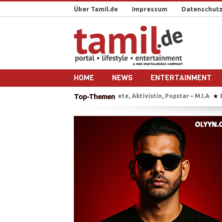
Über Tamil.de
Impressum
Datenschutz
HOME
NEWS
ENTERTAINMENT
Top-Themen
BAW erhebt Anklage gegen T
★
„Chellam“ – Vithya & Majoe 
★
Auf Bootstour mit einem ehe
★
Plädoyer für die Freilassung 
★
VIDEO: Geflüchtete, Aktivistin
★