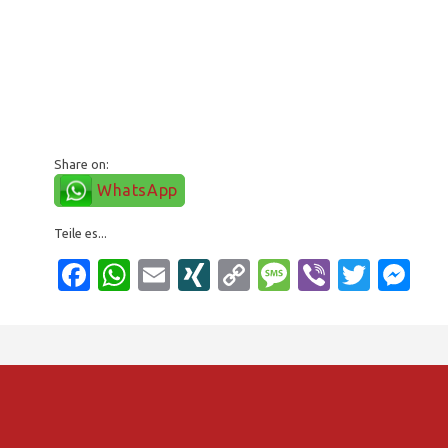
Share on:
WhatsApp
Teile es...
Facebook
WhatsApp
Email
XING
Copy
Message
Viber
Twitt
Me
Link