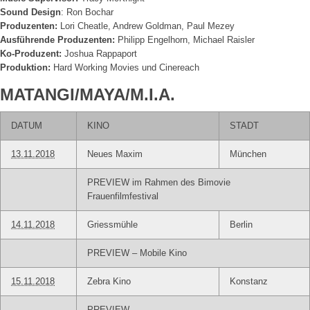
Sound Design
: Ron Bochar
Produzenten:
Lori Cheatle, Andrew Goldman, Paul Mezey
Ausführende Produzenten:
Philipp Engelhorn, Michael Raisler
Ko-Produzent:
Joshua Rappaport
Produktion:
Hard Working Movies und Cinereach
MATANGI/MAYA/M.I.A.
DATUM
KINO
STADT
13.11.2018
Neues Maxim
München
PREVIEW im Rahmen des Bimovie
Frauenfilmfestival
14.11.2018
Griessmühle
Berlin
PREVIEW – Mobile Kino
15.11.2018
Zebra Kino
Konstanz
PREVIEW