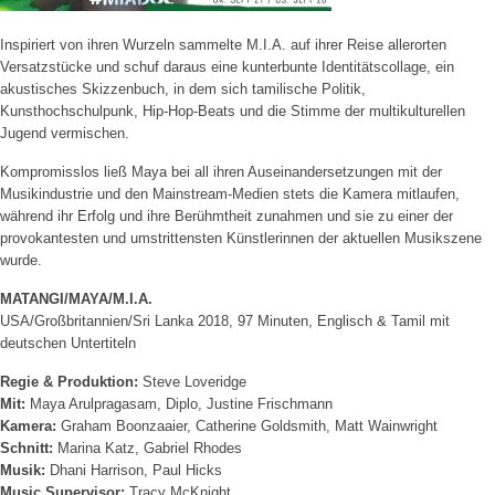
Inspiriert von ihren Wurzeln sammelte M.I.A. auf ihrer Reise allerorten
Versatzstücke und schuf daraus eine kunterbunte Identitätscollage, ein
akustisches Skizzenbuch, in dem sich tamilische Politik,
Kunsthochschulpunk, Hip-Hop-Beats und die Stimme der multikulturellen
Jugend vermischen.
Kompromisslos ließ Maya bei all ihren Auseinandersetzungen mit der
Musikindustrie und den Mainstream-Medien stets die Kamera mitlaufen,
während ihr Erfolg und ihre Berühmtheit zunahmen und sie zu einer der
provokantesten und umstrittensten Künstlerinnen der aktuellen Musikszene
wurde.
MATANGI/MAYA/M.I.A.
USA/Großbritannien/Sri Lanka 2018, 97 Minuten, Englisch & Tamil mit
deutschen Untertiteln
Regie & Produktion:
Steve Loveridge
Mit:
Maya Arulpragasam, Diplo, Justine Frischmann
Kamera:
Graham Boonzaaier, Catherine Goldsmith, Matt Wainwright
Schnitt:
Marina Katz, Gabriel Rhodes
Musik:
Dhani Harrison, Paul Hicks
Music Supervisor:
Tracy McKnight