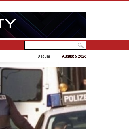
nde Tamilen feiern in Deutschlands größtem Hindu-Tempel
Datum
August 6, 2026
0 Jahre Frieden?
- 10 Jahre Frieden?
nnt sich zu Anschlag an Sri Lankas Ostküste