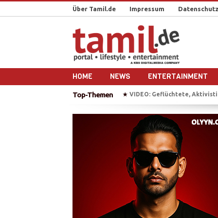
Über Tamil.de
Impressum
Datenschutz
HOME
NEWS
ENTERTAINMENT
Top-Themen
VIDEO: Geflüchtete, Aktivistin, Popstar – M.I.A
BAW erhe
★
★
„Chellam“ – Vithya & Majoe 
★
Auf Bootstour mit einem ehe
★
Plädoyer für die Freilassung 
★