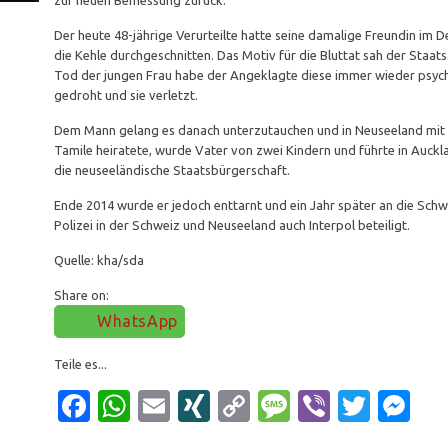
zur neuen Bemessung zurück.
Der heute 48-jährige Verurteilte hatte seine damalige Freundin im
die Kehle durchgeschnitten. Das Motiv für die Bluttat sah der Staat
Tod der jungen Frau habe der Angeklagte diese immer wieder psychi
gedroht und sie verletzt.
Dem Mann gelang es danach unterzutauchen und in Neuseeland mit 
Tamile heiratete, wurde Vater von zwei Kindern und führte in Auckla
die neuseeländische Staatsbürgerschaft.
Ende 2014 wurde er jedoch enttarnt und ein Jahr später an die Sch
Polizei in der Schweiz und Neuseeland auch Interpol beteiligt.
Quelle: kha/sda
Share on:
WhatsApp
Teile es...
Facebook
WhatsApp
Email
XING
Copy
Message
Viber
Twitt
Me
Link