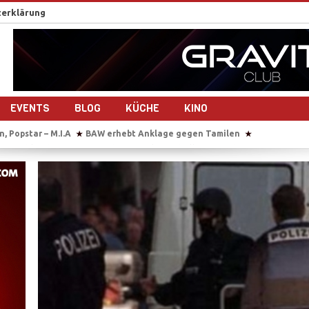
erklärung
EVENTS
BLOG
KÜCHE
KINO
bt Anklage gegen Tamilen
Sie übersetzt auch im Gebärsaal
Tause
★
★
drehen gemeinsam ein Musikvideo
Sri Lanka nach dem Bürgerkrieg – 1
★
maligen Tamil Tiger
Reportage-Reihe: Sri Lanka nach dem Bürgerkrieg
★
der Studierendenvertreter der Universität Jaffna in Sri Lanka
IS beke
★