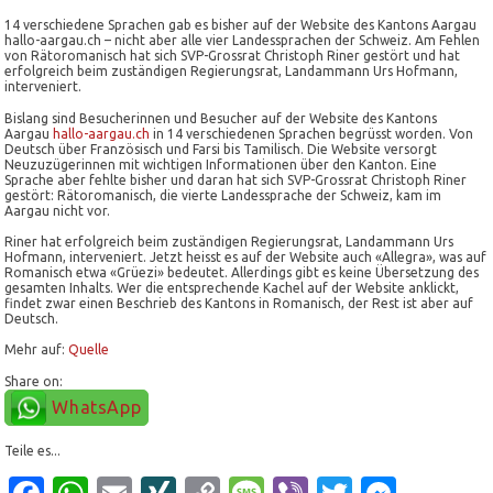
14 verschiedene Sprachen gab es bisher auf der Website des Kantons Aargau
hallo-aargau.ch – nicht aber alle vier Landessprachen der Schweiz. Am Fehlen
von Rätoromanisch hat sich SVP-Grossrat Christoph Riner gestört und hat
erfolgreich beim zuständigen Regierungsrat, Landammann Urs Hofmann,
interveniert.
Bislang sind Besucherinnen und Besucher auf der Website des Kantons
Aargau
hallo-aargau.ch
in 14 verschiedenen Sprachen begrüsst worden. Von
Deutsch über Französisch und Farsi bis Tamilisch. Die Website versorgt
Neuzuzügerinnen mit wichtigen Informationen über den Kanton. Eine
Sprache aber fehlte bisher und daran hat sich SVP-Grossrat Christoph Riner
gestört: Rätoromanisch, die vierte Landessprache der Schweiz, kam im
Aargau nicht vor.
Riner hat erfolgreich beim zuständigen Regierungsrat, Landammann Urs
Hofmann, interveniert. Jetzt heisst es auf der Website auch «Allegra», was auf
Romanisch etwa «Grüezi» bedeutet. Allerdings gibt es keine Übersetzung des
gesamten Inhalts. Wer die entsprechende Kachel auf der Website anklickt,
findet zwar einen Beschrieb des Kantons in Romanisch, der Rest ist aber auf
Deutsch.
Mehr auf:
Quelle
Share on:
WhatsApp
Teile es...