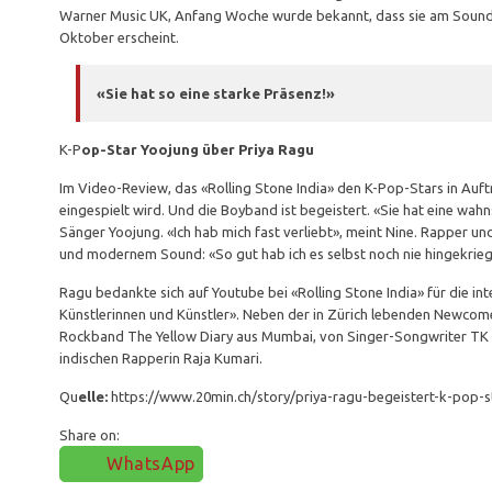
Warner Music UK, Anfang Woche wurde bekannt, dass sie am Soundtr
Oktober erscheint.
«Sie hat so eine starke Präsenz!»
K-P
op-Star Yoojung über Priya Ragu
Im Video-Review, das «Rolling Stone India» den K-Pop-Stars in Auftr
eingespielt wird. Und die Boyband ist begeistert. «Sie hat eine wa
Sänger Yoojung. «Ich hab mich fast verliebt», meint Nine. Rapper un
und modernem Sound: «So gut hab ich es selbst noch nie hingekrieg
Ragu bedankte sich auf Youtube bei «Rolling Stone India» für die int
Künstlerinnen und Künstler». Neben der in Zürich lebenden Newcom
Rockband The Yellow Diary aus Mumbai, von Singer-Songwriter TK 
indischen Rapperin Raja Kumari.
Qu
elle:
https://www.20min.ch/story/priya-ragu-begeistert-k-pop-
Share on:
WhatsApp