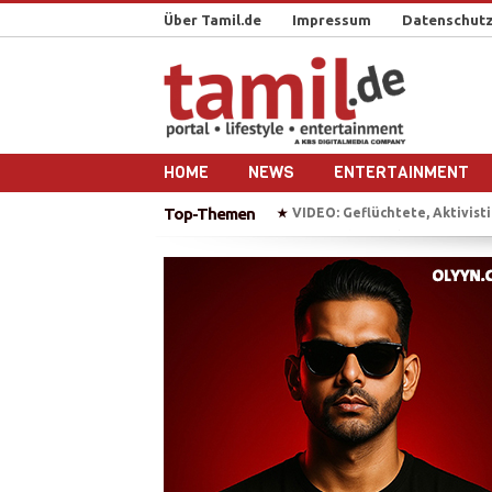
Über Tamil.de
Impressum
Datenschutz
HOME
NEWS
ENTERTAINMENT
Top-Themen
VIDEO: Geflüchtete, Aktivistin
★
Tausende Tamilen feiern in
★
Sri Lanka nach dem Bürgerkri
★
Reportage-Reihe: Sri Lanka n
★
IS bekennt sich zu Anschlag 
★