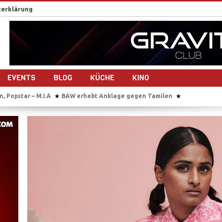
erklärung
EVENTS
BLOG
KÜCHE
KINO
, Popstar – M.I.A
BAW erhebt Anklage gegen Tamilen
Sie übersetz
★
★
 Deutschlands größtem Hindu-Tempel
„Chellam“ – Vithya & Majoe dre
★
eg – 10 Jahre Frieden?
Auf Bootstour mit einem ehemaligen Tamil Tig
★
ach dem Bürgerkrieg- 10 Jahre Frieden?
Plädoyer für die Freilassung 
★
an Sri Lankas Ostküste