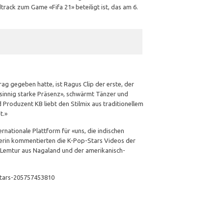
ack zum Game «Fifa 21» beteiligt ist, das am 6.
ag gegeben hatte, ist Ragus Clip der erste, der
hnsinnig starke Präsenz», schwärmt Tänzer und
d Produzent KB liebt den Stilmix aus traditionellem
t.»
ernationale Plattform für «uns, die indischen
erin kommentierten die K-Pop-Stars Videos der
Lemtur aus Nagaland und der amerikanisch-
stars-205757453810