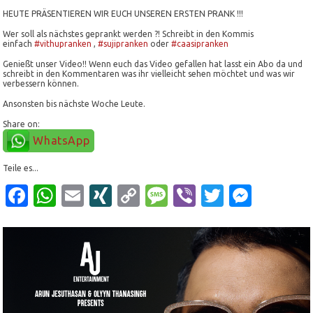
HEUTE PRÄSENTIEREN WIR EUCH UNSEREN ERSTEN PRANK !!!
Wer soll als nächstes geprankt werden ?! Schreibt in den Kommis
einfach
#vithupranken
,
#sujipranken
oder
#caasipranken
Genießt unser Video!! Wenn euch das Video gefallen hat lasst ein Abo da und
schreibt in den Kommentaren was ihr vielleicht sehen möchtet und was wir
verbessern können.
Ansonsten bis nächste Woche Leute.
Share on:
WhatsApp
Teile es...
Facebook
WhatsApp
Email
XING
Copy
Message
Viber
Twitter
Mess
Link