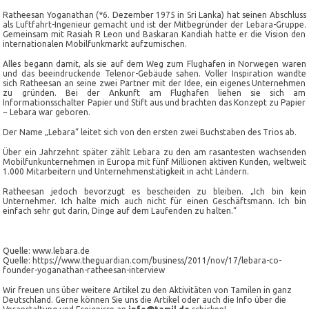
Ratheesan Yoganathan (*6. Dezember 1975 in Sri Lanka) hat seinen Abschluss
als Luftfahrt-Ingenieur gemacht und ist der Mitbegründer der Lebara-Gruppe.
Gemeinsam mit Rasiah R Leon und Baskaran Kandiah hatte er die Vision den
internationalen Mobilfunkmarkt aufzumischen.
Alles begann damit, als sie auf dem Weg zum Flughafen in Norwegen waren
und das beeindruckende Telenor-Gebäude sahen. Voller Inspiration wandte
sich Ratheesan an seine zwei Partner mit der Idee, ein eigenes Unternehmen
zu gründen. Bei der Ankunft am Flughafen liehen sie sich am
Informationsschalter Papier und Stift aus und brachten das Konzept zu Papier
− Lebara war geboren.
Der Name „Lebara“ leitet sich von den ersten zwei Buchstaben des Trios ab.
Über ein Jahrzehnt später zählt Lebara zu den am rasantesten wachsenden
Mobilfunkunternehmen in Europa mit fünf Millionen aktiven Kunden, weltweit
1.000 Mitarbeitern und Unternehmenstätigkeit in acht Ländern.
Ratheesan jedoch bevorzugt es bescheiden zu bleiben. „Ich bin kein
Unternehmer. Ich halte mich auch nicht für einen Geschäftsmann. Ich bin
einfach sehr gut darin, Dinge auf dem Laufenden zu halten.“
Quelle: www.lebara.de
Quelle: https://www.theguardian.com/business/2011/nov/17/lebara-co-
founder-yoganathan-ratheesan-interview
Wir freuen uns über weitere Artikel zu den Aktivitäten von Tamilen in ganz
Deutschland. Gerne können Sie uns die Artikel oder auch die Info über die