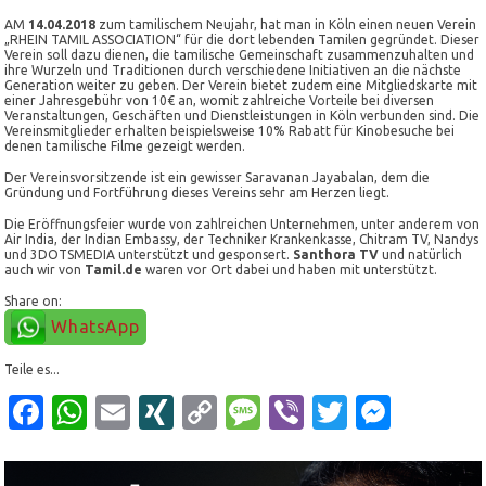
AM
14.04.2018
zum tamilischem Neujahr, hat man in Köln einen neuen Verein
„RHEIN TAMIL ASSOCIATION“ für die dort lebenden Tamilen gegründet. Dieser
Verein soll dazu dienen, die tamilische Gemeinschaft zusammenzuhalten und
ihre Wurzeln und Traditionen durch verschiedene Initiativen an die nächste
Generation weiter zu geben. Der Verein bietet zudem eine Mitgliedskarte mit
einer Jahresgebühr von 10€ an, womit zahlreiche Vorteile bei diversen
Veranstaltungen, Geschäften und Dienstleistungen in Köln verbunden sind. Die
Vereinsmitglieder erhalten beispielsweise 10% Rabatt für Kinobesuche bei
denen tamilische Filme gezeigt werden.
Der Vereinsvorsitzende ist ein gewisser Saravanan Jayabalan, dem die
Gründung und Fortführung dieses Vereins sehr am Herzen liegt.
Die Eröffnungsfeier wurde von zahlreichen Unternehmen, unter anderem von
Air India, der Indian Embassy, der Techniker Krankenkasse, Chitram TV, Nandys
und 3DOTSMEDIA unterstützt und gesponsert.
Santhora TV
und natürlich
auch wir von
Tamil.de
waren vor Ort dabei und haben mit unterstützt.
Share on:
WhatsApp
Teile es...
Facebook
WhatsApp
Email
XING
Copy
Message
Viber
Twitter
Mess
Link