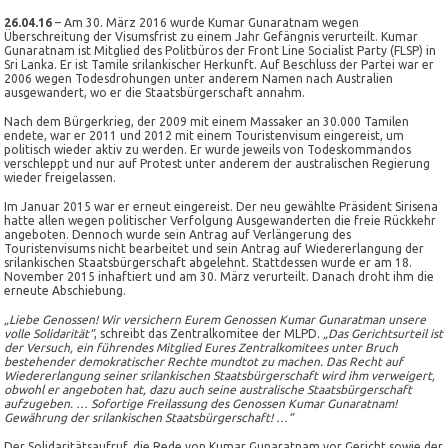
26.04.16
– Am 30. März 2016 wurde Kumar Gunaratnam wegen
Überschreitung der Visumsfrist zu einem Jahr Gefängnis verurteilt. Kumar
Gunaratnam ist Mitglied des Politbüros der Front Line Socialist Party (FLSP) in
Sri Lanka. Er ist Tamile srilankischer Herkunft. Auf Beschluss der Partei war er
2006 wegen Todesdrohungen unter anderem Namen nach Australien
ausgewandert, wo er die Staatsbürgerschaft annahm.
Nach dem Bürgerkrieg, der 2009 mit einem Massaker an 30.000 Tamilen
endete, war er 2011 und 2012 mit einem Touristenvisum eingereist, um
politisch wieder aktiv zu werden. Er wurde jeweils von Todeskommandos
verschleppt und nur auf Protest unter anderem der australischen Regierung
wieder freigelassen.
Im Januar 2015 war er erneut eingereist. Der neu gewählte Präsident Sirisena
hatte allen wegen politischer Verfolgung Ausgewanderten die freie Rückkehr
angeboten. Dennoch wurde sein Antrag auf Verlängerung des
Touristenvisums nicht bearbeitet und sein Antrag auf Wiedererlangung der
srilankischen Staatsbürgerschaft abgelehnt. Stattdessen wurde er am 18.
November 2015 inhaftiert und am 30. März verurteilt. Danach droht ihm die
erneute Abschiebung.
„Liebe Genossen! Wir versichern Eurem Genossen Kumar Gunaratman unsere
volle Solidarität“
, schreibt das Zentralkomitee der MLPD.
„Das Gerichtsurteil ist
der Versuch, ein führendes Mitglied Eures Zentralkomitees unter Bruch
bestehender demokratischer Rechte mundtot zu machen. Das Recht auf
Wiedererlangung seiner srilankischen Staatsbürgerschaft wird ihm verweigert,
obwohl er angeboten hat, dazu auch seine australische Staatsbürgerschaft
aufzugeben. … Sofortige Freilassung des Genossen Kumar Gunaratnam!
Gewährung der srilankischen Staatsbürgerschaft! …“
Der Solidaritätsaufruf, die Rede von Kumar Gunaratnam vor Gericht sowie der