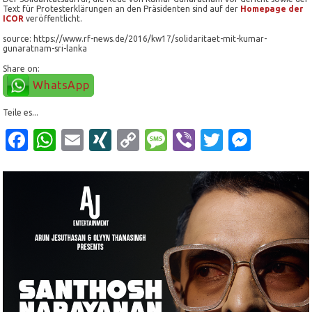
Text für Protesterklärungen an den Präsidenten sind auf der
Homepage der
ICOR
veröffentlicht.
source: https://www.rf-news.de/2016/kw17/solidaritaet-mit-kumar-
gunaratnam-sri-lanka
Share on:
WhatsApp
Teile es...
Facebook
WhatsApp
Email
XING
Copy
Message
Viber
Twitter
Mess
Link