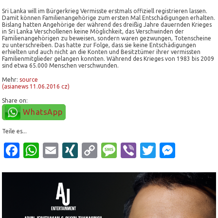
Sri Lanka will im Bürgerkrieg Vermisste erstmals offiziell registrieren lassen.
Damit können Familienangehörige zum ersten Mal Entschädigungen erhalten.
Bislang hatten Angehörige der während des dreißig Jahre dauernden Krieges
in Sri Lanka Verschollenen keine Möglichkeit, das Verschwinden der
Familienangehörigen zu beweisen, sondern waren gezwungen, Totenscheine
zu unterschreiben. Das hatte zur Folge, dass sie keine Entschädigungen
erhielten und auch nicht an die Konten und Besitztümer ihrer vermissten
Familienmitglieder gelangen konnten. Während des Krieges von 1983 bis 2009
sind etwa 65.000 Menschen verschwunden.
Mehr:
source
(asianews 11.06.2016 cz)
Share on:
WhatsApp
Teile es...
Facebook
WhatsApp
Email
XING
Copy
Message
Viber
Twitter
Mess
Link