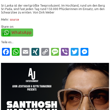
Sri Lanka ist der viertgrößte Teeproduzent. Im Hochland, rund um den Berg
Sri Pada, sind fast jeden Tag rund 150.000 Pflückerinnen im Einsatz, um den
Schwarztee zu ernten.
Von Dirk Weber
Mehr:
source
Share on:
WhatsApp
Teile es...
Facebook
WhatsApp
Email
XING
Copy
Message
Viber
Twitter
Mess
Link