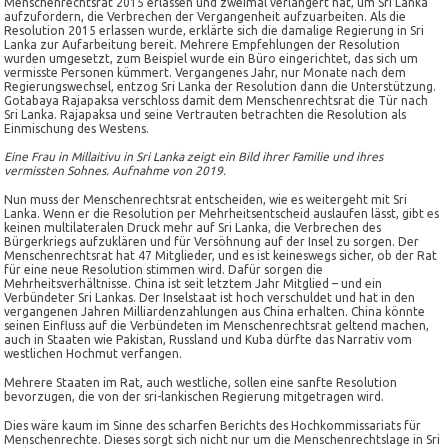
Menschenrechtsrat 2015 erlassen und zweimal verlängert hat, um Sri Lanka
aufzufordern, die Verbrechen der Vergangenheit aufzuarbeiten. Als die
Resolution 2015 erlassen wurde, erklärte sich die damalige Regierung in Sri
Lanka zur Aufarbeitung bereit. Mehrere Empfehlungen der Resolution
wurden umgesetzt, zum Beispiel wurde ein Büro eingerichtet, das sich um
vermisste Personen kümmert. Vergangenes Jahr, nur Monate nach dem
Regierungswechsel, entzog Sri Lanka der Resolution dann die Unterstützung.
Gotabaya Rajapaksa verschloss damit dem Menschenrechtsrat die Tür nach
Sri Lanka. Rajapaksa und seine Vertrauten betrachten die Resolution als
Einmischung des Westens.
Eine Frau in Millaitivu in Sri Lanka zeigt ein Bild ihrer Familie und ihres
vermissten Sohnes. Aufnahme von 2019.
Nun muss der Menschenrechtsrat entscheiden, wie es weitergeht mit Sri
Lanka. Wenn er die Resolution per Mehrheitsentscheid auslaufen lässt, gibt es
keinen multilateralen Druck mehr auf Sri Lanka, die Verbrechen des
Bürgerkriegs aufzuklären und für Versöhnung auf der Insel zu sorgen. Der
Menschenrechtsrat hat 47 Mitglieder, und es ist keineswegs sicher, ob der Rat
für eine neue Resolution stimmen wird. Dafür sorgen die
Mehrheitsverhältnisse. China ist seit letztem Jahr Mitglied – und ein
Verbündeter Sri Lankas. Der Inselstaat ist hoch verschuldet und hat in den
vergangenen Jahren Milliardenzahlungen aus China erhalten. China könnte
seinen Einfluss auf die Verbündeten im Menschenrechtsrat geltend machen,
auch in Staaten wie Pakistan, Russland und Kuba dürfte das Narrativ vom
westlichen Hochmut verfangen.
Mehrere Staaten im Rat, auch westliche, sollen eine sanfte Resolution
bevorzugen, die von der sri-lankischen Regierung mitgetragen wird.
Dies wäre kaum im Sinne des scharfen Berichts des Hochkommissariats für
Menschenrechte. Dieses sorgt sich nicht nur um die Menschenrechtslage in Sri