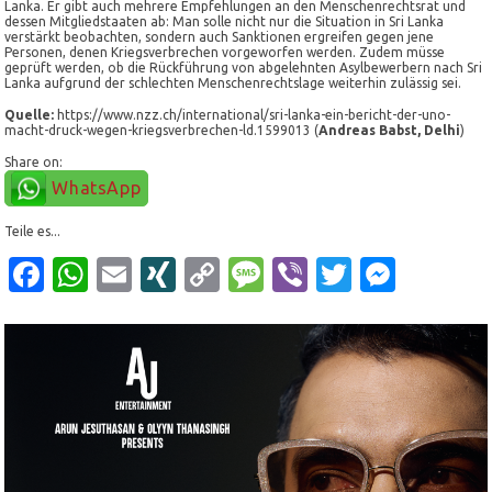
Lanka. Er gibt auch mehrere Empfehlungen an den Menschenrechtsrat und
dessen Mitgliedstaaten ab: Man solle nicht nur die Situation in Sri Lanka
verstärkt beobachten, sondern auch Sanktionen ergreifen gegen jene
Personen, denen Kriegsverbrechen vorgeworfen werden. Zudem müsse
geprüft werden, ob die Rückführung von abgelehnten Asylbewerbern nach Sri
Lanka aufgrund der schlechten Menschenrechtslage weiterhin zulässig sei.
Quelle:
https://www.nzz.ch/international/sri-lanka-ein-bericht-der-uno-
macht-druck-wegen-kriegsverbrechen-ld.1599013 (
Andreas Babst, Delhi
)
Share on:
WhatsApp
Teile es...
Facebook
WhatsApp
Email
XING
Copy
Message
Viber
Twitter
Mess
Link