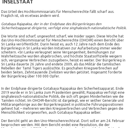
INSELSTAAT
Das Urteil des Hochkommissariats für Menschenrechte fällt scharf aus.
Fraglich ist, ob es etwas ändern wird.
Gotabaya Rajapaksa, der in der Endphase des Bürgerkrieges den
Sicherheitsapparat dirigierte, verfolgt eine singhalesisch-nationalistische Politik.
Die Worte sind scharf, ungewohnt scharf, wie Insider sagen. Diese Woche hat
das Uno-Hochkommissariat für Menschenrechte (OHCHR) einen Bericht über
Sri Lanka veröffentlicht. Darin heisst es, auch 12 Jahre nach dem Ende des
Bürgerkriegs in Sri Lanka würden Initiativen zur Aufarbeitung immer wieder
scheitern. «Sri Lanka verleugnet seine Vergangenheit, Bemühungen zur
Wahrheitssuche wurden abgebrochen, und höchste Staatsoffizielle weigern
sich, vergangene Verbrechen zuzugeben», heisst es weiter. Der Bürgerkrieg in
Sri Lanka dauerte 26 Jahre und endete 2009, als das Militär die tamilischen
Rebellen der Tamil Tigers auslöschte. Es geschahen Kriegsverbrechen auf
beiden Seiten, Zehntausende Zivilisten wurden getötet. Insgesamt forderte
der Bürgerkrieg über 100 000 Opfer.
In der Endphase dirigierte Gotabaya Rajapaksa den Sicherheitsapparat. Ende
2019 wurde er in Sri Lanka zum Präsidenten gewählt; Rajapaksa verfolgt eine
singhalesisch-nationalistische Politik, die sich oft gegen Minderheiten wie die
Tamilen richtet. Im OHCHR-Bericht ist dargelegt, wie er seither Generäle und
Militärangehörige aus der Bürgerkriegszeit in politische Führungspositionen
gehievt hat – mehreren werden Kriegsverbrechen und Verbrechen gegen die
Menschlichkeit vorgeworfen, auch Gotabaya Rajapaksa selber.
Der Bericht geht an den Uno-Menschenrechtsrat. Dort soll er am 24. Februar
besprochen werden. Mit dem Bericht endet eine Resolution, die der