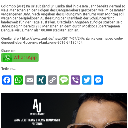
Colombo (AFP) Im Urlaubsland Sri Lanka sind in diesem Jahr bereits viermal so
viele Menschen an den Folgen des Denguefiebers gestorben wie im gesamten
vergangenen Jahr. Nach Angaben des Bildungsministeriums vom Montag soll
wegen der beispiellosen Ausbreitung der Krankheit der Schulunterricht
landesweit für vier Tage ausfallen. Offiziellen Angaben zufolge starben seit
Jahresbeginn bereits 290 Menschen an dem durch Moskitos übertragenen
Dengue-Virus, mehr als 100.000 steckten sich an.
Quelle: afp / http://www.zeit.de/news/2017-07/24/srilanka-viermal-so-viele-
denguefieber-tote-in-sri-lanka-wie-2016-24180404
Share on:
WhatsApp
Teile es...
Facebook
WhatsApp
Email
XING
Copy
Message
Viber
Twitter
Mess
Link