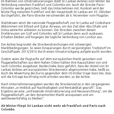
Im Rahmen von Umstrukturierungen stellt Sri Lankan Airlines zum Winter die
Verbindung zwischen Frankfurt und Colombo ein. Auch die Strecke Paris–
Colombo werde gestrichen, teilt das Unternehmen mit. Konkret wird der
letzte Flug zwischen Frankfurt und der Hauptstadt Sri Lankas am 30. Oktober
durchgeführt, die Paris-Strecke verschwindet ab 6. November vom Flugplan.
Stattdessen setzt die nationale Fluggesellschaft von Sri Lanka auf Codeshare-
Abkommen mit Ethiad und Qatar Airways, um das Ziel über Abu Dhabi und
Doha weiterhin anbieten zu können. Die Strecken zwischen diesen
Drehkreuzen am Golf und Colombo will Sri Lankan denn auch ausbauen.
Erhalten bleiben soll hingegen die tägliche Verbindung von London aus.
Die Airline begründet die Streckenstreichungen mit schwierigen
Marktbedingungen. So seien Einsparungen durch vergünstigten Treibstoff im
Geschäftsjahr 2015/2016 durch einen Umsatzrückgang aufgebraucht worden.
Zudem seien die Flugtarife auf dem europäischen Markt gesunken und
Fluggesellschaften aus dem Nahen Osten hätten ihre Kapazitäten von und
nach Colombo ausgebaut. Beides habe dazu geführt, dass der Anteil von Sri
Lankan Airlines am europäischen Streckennetz abgenommen habe, heißt es.
Auch die Abwertung des Euros gegenüber dem US-Dollar trage dazu bei, dass
sich die Erträge kurzfristig nicht erholen würden, so die Airline.
Nach Unternehmensangaben wurden die Streckennetze in den vergangenen
Monaten „in Hinblick auf Nachhaltigkeit und Rentabilität geprüft“. Das
Ergebnis sei eine „umfassende Umstrukturierung und Neuausrichtung“, um die
Fluggesellschaft „an den dynamischen Markt anzupassen und um
wettbewerbsfähig zu bleiben“.
Ab Winter fliegt Sri Lankan nicht mehr ab Frankfurt und Paris nach
Colombo.