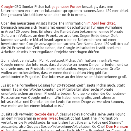
Google
-CEO Sundar Pichai hat
gegenüber Forbes
bestätigt, dass sein
Unternehmen ein internes Inkubationsprogramm namens Area 120 einrichtet.
Die genauen Modalitäten seien aber noch in Arbeit.
Über den neuartigen Ansatz hatte The Information
im April berichtet
.
Demnach müssen sich Teams mit einem Geschäftsplan für eine Aufnahme
in Area 120 bewerben. Erfolgreiche Kandidaten bekommen einige Monate
Zeit, um in Vollzeit an dem Projekt zu arbeiten. Gegen Ende dieser Zeit
können sie weitere Mittel beantragen oder ihr Unternehmen mit einer
Investition von Google auszugründen suchen. Der Name Area 120 soll sich auf
die 20 Prozent der Zeit beziehen, die Google-Mitarbeiter traditionell mit
Arbeiten abseits ihrer regulären Projekte verbringen dürfen.
Zumindest den letzten Punkt bestätigt Pichai: „Wir hatten innerhalb von
Google immer das Interesse, dass die Leute an neuen Dingen arbeiten, und so
sind viele unserer Produkte intern entstanden. Angesichts unserer Größe
wollen wir sicherstellen, dass es einen durchdachten Weg gibt für
ambitionierte Projekte.“ Das Interesse an der Idee sei im Unternehmen groß.
„Es ist eine formellere Lösung für 20-Prozent-Zeit“, sagte Pichai auch. Statt
einem Tag in der Woche könnten die Mitarbeiter aber sechs Monate
ununterbrochen an ihrem Projekt arbeiten. Und sie könnten die Computing-
Ressourcen von Google nutzen: „Wir haben eine große, zentralisierte
Infrastruktur und Dienste, die die Leute für neue Dinge verwenden können,
was mehr wie bei einem Inkubator ist.“
Zusätzlich verweist
Recode darauf
, dass Bradley Horowitz seine Beteiligung
an dem Programm in
einem Tweet
bestätigt hat. Laut The Information
vertritt er die Produktseite. Er war bisher für „Streams, Fotos und Sharing“
zuständig, also Googles Social-Networking-Aktivitäten. Co-Chef
Don Harrison
ist
für die ökonomische Seite verantwortlich: Als Vice President für Corporate