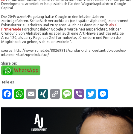
Development arbeitet er hauptsächlich für den Wagniskapital-Arm Google
Capital.
Die 20-Prozent-Regelung hatte Google in den letzten Jahren
zurückgefahren. Schließlich versuchte es (und später Alphabet), zunehmend
fokussierter zu arbeiten und zu sparen. Auch das dann nur noch
als X
firmierende
Forschungslabor Google X wurde neu ausgerichtet. Mit der
Gründung von Alphabet gab es aber auch eine Art Hinweis auf das jetzige
Area 120, als Larry Page das Ziel formulierte, „Gründern und Firmen die
Möglichkeit zu geben, sich zu entwickeln“.
source: http://www.zdnet.de/88269915/sundar-pichai-bestaetigt-googles-
internen-start-up-inkubator/
Share on:
WhatsApp
Teile es...
Facebook
WhatsApp
Email
XING
Copy
Message
Viber
Twitter
Mess
Link