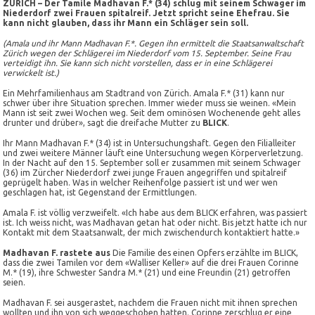
ZÜRICH – Der Tamile Madhavan F.* (34) schlug mit seinem Schwager im
Niederdorf zwei Frauen spitalreif. Jetzt spricht seine Ehefrau. Sie
kann nicht glauben, dass ihr Mann ein Schläger sein soll.
(Amala und ihr Mann Madhavan F.*. Gegen ihn ermittelt die Staatsanwaltschaft
Zürich wegen der Schlägerei im Niederdorf vom 15. September. Seine Frau
verteidigt ihn. Sie kann sich nicht vorstellen, dass er in eine Schlägerei
verwickelt ist.)
Ein Mehrfamilienhaus am Stadtrand von Zürich. Amala F.* (31) kann nur
schwer über ihre Situation sprechen. Immer wieder muss sie weinen. «Mein
Mann ist seit zwei Wochen weg. Seit dem ominösen Wochenende geht alles
drunter und drüber», sagt die dreifache Mutter zu
BLICK
.
Ihr Mann Madhavan F.* (34) ist in Untersuchungshaft. Gegen den Filialleiter
und zwei weitere Männer läuft eine Untersuchung wegen Körperverletzung.
In der Nacht auf den 15. September soll er zusammen mit seinem Schwager
(36) im Zürcher Niederdorf zwei junge Frauen angegriffen und spitalreif
geprügelt haben. Was in welcher Reihenfolge passiert ist und wer wen
geschlagen hat, ist Gegenstand der Ermittlungen.
Amala F. ist völlig verzweifelt. «Ich habe aus dem BLICK erfahren, was passiert
ist. Ich weiss nicht, was Madhavan getan hat oder nicht. Bis jetzt hatte ich nur
Kontakt mit dem Staatsanwalt, der mich zwischendurch kontaktiert hatte.»
Madhavan F. rastete aus
Die Familie des einen Opfers erzählte im BLICK,
dass die zwei Tamilen vor dem «Walliser Keller» auf die drei Frauen Corinne
M.* (19), ihre Schwester Sandra M.* (21) und eine Freundin (21) getroffen
seien.
Madhavan F. sei ausgerastet, nachdem die Frauen nicht mit ihnen sprechen
wollten und ihn von sich weggeschoben hatten. Corinne zerschlug er eine