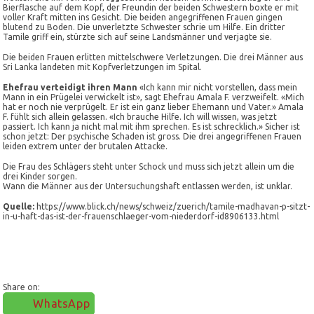
Bierflasche auf dem Kopf, der Freundin der beiden Schwestern boxte er mit
voller Kraft mitten ins Gesicht. Die beiden angegriffenen Frauen gingen
blutend zu Boden. Die unverletzte Schwester schrie um Hilfe. Ein dritter
Tamile griff ein, stürzte sich auf seine Landsmänner und verjagte sie.
Die beiden Frauen erlitten mittelschwere Verletzungen. Die drei Männer aus
Sri Lanka landeten mit Kopfverletzungen im Spital.
Ehefrau verteidigt ihren Mann
«Ich kann mir nicht vorstellen, dass mein
Mann in ein Prügelei verwickelt ist», sagt Ehefrau Amala F. verzweifelt. «Mich
hat er noch nie verprügelt. Er ist ein ganz lieber Ehemann und Vater.» Amala
F. fühlt sich allein gelassen. «Ich brauche Hilfe. Ich will wissen, was jetzt
passiert. Ich kann ja nicht mal mit ihm sprechen. Es ist schrecklich.» Sicher ist
schon jetzt: Der psychische Schaden ist gross. Die drei angegriffenen Frauen
leiden extrem unter der brutalen Attacke.
Die Frau des Schlägers steht unter Schock und muss sich jetzt allein um die
drei Kinder sorgen.
Wann die Männer aus der Untersuchungshaft entlassen werden, ist unklar.
Quelle:
https://www.blick.ch/news/schweiz/zuerich/tamile-madhavan-p-sitzt-
in-u-haft-das-ist-der-frauenschlaeger-vom-niederdorf-id8906133.html
Share on:
WhatsApp