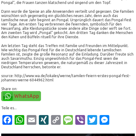
Pongal“, die Frauen tanzen klatschend und singend um den Topf.
Dann wurde die Speise an alle Anwesenden verteilt und gegessen. Die Familien
wünschten sich gegenseitig ein glückliches neues Jahr, denn auch das
tamilische neue Jahr beginnt an Pongal. Ursprünglich dauert das Pongal-Fest
vier Tage. Am ersten Tag verbrennen die feiernden, symbolisch für den
Neuanfang, alte Kleidungsstücke sowie andere alte Dinge oder wirft sie fort.
Am zweiten Tag wird „Pongal“ gekocht. Am dritten Tag danken die Menschen
den Kühen und Büffeln rituell für ihre Dienste.
Am letzten Tag steht das Treffen mit Familie und Freunden im Mittelpunkt.
Wie wichtig das Pongal-Fest für die in Deutschland lebende tamilischen
Familien ist, zeigte die große Resonanz auf die Einladung. Darüber freute sich
auch Savarimuthu. Einzig ungewöhnlich für das Pongal-Fest seien die
niedrigen Temperaturen gewesen, die naturgemäß zu dieser Jahreszeit in
Deutschland herrschen, betonte er.
source: http://www.wa.de/lokales/werne/tamilen-feiern-erstes-pongal-fest-
johannes-werne-6044962.html
Share on:
WhatsApp
Teile es...
Facebook
WhatsApp
Email
XING
Copy
Message
Viber
Twitter
Mess
Link