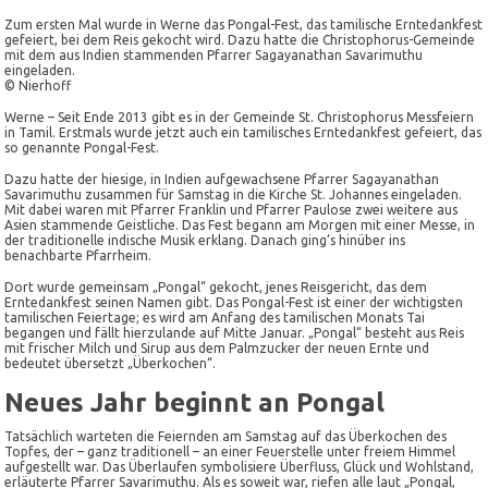
Zum ersten Mal wurde in Werne das Pongal-Fest, das tamilische Erntedankfest
gefeiert, bei dem Reis gekocht wird. Dazu hatte die Christophorus-Gemeinde
mit dem aus Indien stammenden Pfarrer Sagayanathan Savarimuthu
eingeladen.
© Nierhoff
Werne – Seit Ende 2013 gibt es in der Gemeinde St. Christophorus Messfeiern
in Tamil. Erstmals wurde jetzt auch ein tamilisches Erntedankfest gefeiert, das
so genannte Pongal-Fest.
Dazu hatte der hiesige, in Indien aufgewachsene Pfarrer Sagayanathan
Savarimuthu zusammen für Samstag in die Kirche St. Johannes eingeladen.
Mit dabei waren mit Pfarrer Franklin und Pfarrer Paulose zwei weitere aus
Asien stammende Geistliche. Das Fest begann am Morgen mit einer Messe, in
der traditionelle indische Musik erklang. Danach ging’s hinüber ins
benachbarte Pfarrheim.
Dort wurde gemeinsam „Pongal“ gekocht, jenes Reisgericht, das dem
Erntedankfest seinen Namen gibt. Das Pongal-Fest ist einer der wichtigsten
tamilischen Feiertage; es wird am Anfang des tamilischen Monats Tai
begangen und fällt hierzulande auf Mitte Januar. „Pongal“ besteht aus Reis
mit frischer Milch und Sirup aus dem Palmzucker der neuen Ernte und
bedeutet übersetzt „Überkochen“.
Neues Jahr beginnt an Pongal
Tatsächlich warteten die Feiernden am Samstag auf das Überkochen des
Topfes, der – ganz traditionell – an einer Feuerstelle unter freiem Himmel
aufgestellt war. Das Überlaufen symbolisiere Überfluss, Glück und Wohlstand,
erläuterte Pfarrer Savarimuthu. Als es soweit war, riefen alle laut „Pongal,