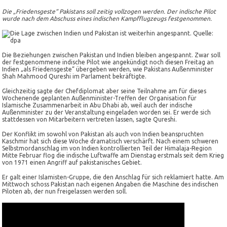
Die „Friedensgeste“ Pakistans soll zeitig vollzogen werden. Der indische Pilot
wurde nach dem Abschuss eines indischen Kampfflugzeugs festgenommen.
Die Beziehungen zwischen Pakistan und Indien bleiben angespannt. Zwar soll
der festgenommene indische Pilot wie angekündigt noch diesen Freitag an
Indien „als Friedensgeste“ übergeben werden, wie Pakistans Außenminister
Shah Mahmood Qureshi im Parlament bekräftigte.
Gleichzeitig sagte der Chefdiplomat aber seine Teilnahme am für dieses
Wochenende geplanten Außenminister-Treffen der Organisation für
Islamische Zusammenarbeit in Abu Dhabi ab, weil auch der indische
Außenminister zu der Veranstaltung eingeladen worden sei. Er werde sich
stattdessen von Mitarbeitern vertreten lassen, sagte Qureshi.
Der Konflikt im sowohl von Pakistan als auch von Indien beanspruchten
Kaschmir hat sich diese Woche dramatisch verschärft. Nach einem schweren
Selbstmordanschlag im von Indien kontrollierten Teil der Himalaja-Region
Mitte Februar flog die indische Luftwaffe am Dienstag erstmals seit dem Krieg
von 1971 einen Angriff auf pakistanisches Gebiet.
Er galt einer Islamisten-Gruppe, die den Anschlag für sich reklamiert hatte. Am
Mittwoch schoss Pakistan nach eigenen Angaben die Maschine des indischen
Piloten ab, der nun freigelassen werden soll.