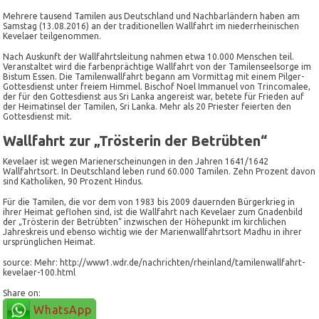
Mehrere tausend Tamilen aus Deutschland und Nachbarländern haben am
Samstag (13.08.2016) an der traditionellen Wallfahrt im niederrheinischen
Kevelaer teilgenommen.
Nach Auskunft der Wallfahrtsleitung nahmen etwa 10.000 Menschen teil.
Veranstaltet wird die farbenprächtige Wallfahrt von der Tamilenseelsorge im
Bistum Essen. Die Tamilenwallfahrt begann am Vormittag mit einem Pilger-
Gottesdienst unter freiem Himmel. Bischof Noel Immanuel von Trincomalee,
der für den Gottesdienst aus Sri Lanka angereist war, betete für Frieden auf
der Heimatinsel der Tamilen, Sri Lanka. Mehr als 20 Priester feierten den
Gottesdienst mit.
Wallfahrt zur „Trösterin der Betrübten“
Kevelaer ist wegen Marienerscheinungen in den Jahren 1641/1642
Wallfahrtsort. In Deutschland leben rund 60.000 Tamilen. Zehn Prozent davon
sind Katholiken, 90 Prozent Hindus.
Für die Tamilen, die vor dem von 1983 bis 2009 dauernden Bürgerkrieg in
ihrer Heimat geflohen sind, ist die Wallfahrt nach Kevelaer zum Gnadenbild
der „Trösterin der Betrübten“ inzwischen der Höhepunkt im kirchlichen
Jahreskreis und ebenso wichtig wie der Marienwallfahrtsort Madhu in ihrer
ursprünglichen Heimat.
source: Mehr: http://www1.wdr.de/nachrichten/rheinland/tamilenwallfahrt-
kevelaer-100.html
Share on:
WhatsApp