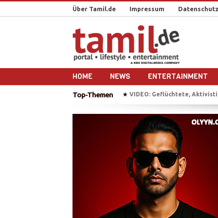
Über Tamil.de
Impressum
Datenschutz
HOME
NEWS
ENTERTAINMENT
Top-Themen
BAW erhebt Anklage gegen T
★
„Chellam“ – Vithya & Majoe 
★
Auf Bootstour mit einem ehe
★
Plädoyer für die Freilassung 
★
VIDEO: Geflüchtete, Aktivistin
★