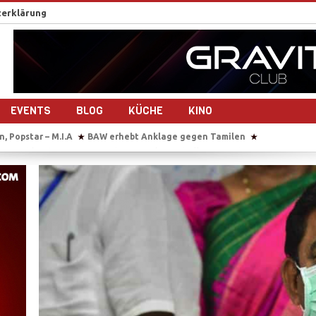
erklärung
EVENTS
BLOG
KÜCHE
KINO
amilen
Sie übersetzt auch im Gebärsaal
Tausende Tamilen feiern 
★
★
drehen gemeinsam ein Musikvideo
Sri Lanka nach dem Bürgerkrieg – 1
★
maligen Tamil Tiger
Reportage-Reihe: Sri Lanka nach dem Bürgerkrieg
★
der Studierendenvertreter der Universität Jaffna in Sri Lanka
IS beke
★
, Popstar – M.I.A