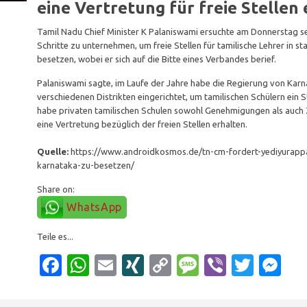
eine Vertretung für freie Stellen
Tamil Nadu Chief Minister K Palaniswami ersuchte am Donnerstag s
Schritte zu unternehmen, um freie Stellen für tamilische Lehrer in s
besetzen, wobei er sich auf die Bitte eines Verbandes berief.
Palaniswami sagte, im Laufe der Jahre habe die Regierung von Karna
verschiedenen Distrikten eingerichtet, um tamilischen Schülern ein 
habe privaten tamilischen Schulen sowohl Genehmigungen als auch
eine Vertretung bezüglich der freien Stellen erhalten.
Quelle:
https://www.androidkosmos.de/tn-cm-fordert-yediyurappa-au
karnataka-zu-besetzen/
Share on:
WhatsApp
Teile es...
Facebook
WhatsApp
Email
XING
Copy
Message
Viber
Twitt
Me
Link