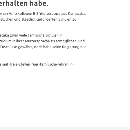
 erhalten habe.
einen Amtskollegen B S Yediyurappa aus Karnataka,
taatlichen und staatlich geförderten Schulen zu
taka zwar viele tamilische Schulen in
Studium in ihrer Muttersprache zu ermöglichen, und
 Zuschüsse gewährt, doch habe seine Regierung nun
f-freie-stellen-fuer-tamilische-lehrer-in-
er
ssenger