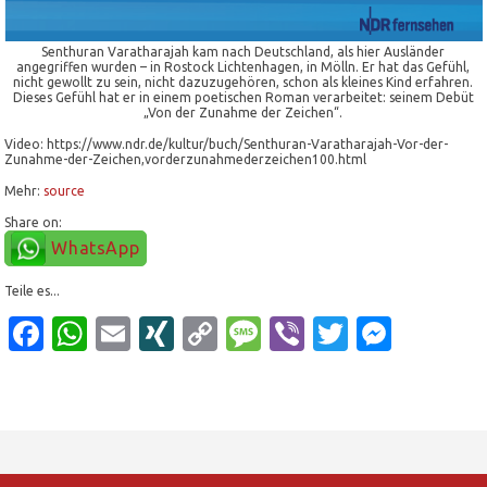
Senthuran Varatharajah kam nach Deutschland, als hier Ausländer
angegriffen wurden – in Rostock Lichtenhagen, in Mölln. Er hat das Gefühl,
nicht gewollt zu sein, nicht dazuzugehören, schon als kleines Kind erfahren.
Dieses Gefühl hat er in einem poetischen Roman verarbeitet: seinem Debüt
„Von der Zunahme der Zeichen“.
Video: https://www.ndr.de/kultur/buch/Senthuran-Varatharajah-Vor-der-
Zunahme-der-Zeichen,vorderzunahmederzeichen100.html
Mehr:
source
Share on:
WhatsApp
Teile es...
Facebook
WhatsApp
Email
XING
Copy
Message
Viber
Twitter
Mess
Link