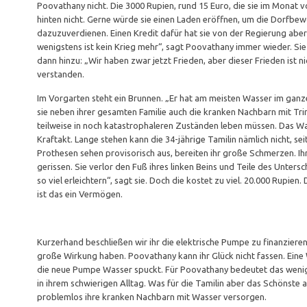
Poovathany nicht. Die 3000 Rupien, rund 15 Euro, die sie im Monat
hinten nicht. Gerne würde sie einen Laden eröffnen, um die Dorfbe
dazuzuverdienen. Einen Kredit dafür hat sie von der Regierung aber 
wenigstens ist kein Krieg mehr“, sagt Poovathany immer wieder. Sie
dann hinzu: „Wir haben zwar jetzt Frieden, aber dieser Frieden ist n
verstanden.
Im Vorgarten steht ein Brunnen. „Er hat am meisten Wasser im ganz
sie neben ihrer gesamten Familie auch die kranken Nachbarn mit Tri
teilweise in noch katastrophaleren Zuständen leben müssen. Das W
Kraftakt. Lange stehen kann die 34-jährige Tamilin nämlich nicht, sei
Prothesen sehen provisorisch aus, bereiten ihr große Schmerzen. Ihr
gerissen. Sie verlor den Fuß ihres linken Beins und Teile des Unte
so viel erleichtern“, sagt sie. Doch die kostet zu viel. 20.000 Rupie
ist das ein Vermögen.
Kurzerhand beschließen wir ihr die elektrische Pumpe zu finanzieren
große Wirkung haben. Poovathany kann ihr Glück nicht fassen. Eine
die neue Pumpe Wasser spuckt. Für Poovathany bedeutet das wenig
in ihrem schwierigen Alltag. Was für die Tamilin aber das Schönste a
problemlos ihre kranken Nachbarn mit Wasser versorgen.