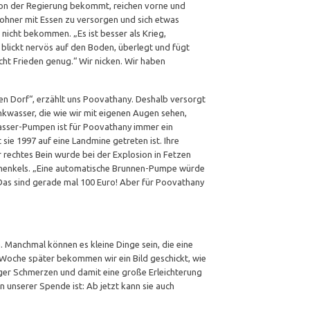
 von der Regierung bekommt, reichen vorne und
wohner mit Essen zu versorgen und sich etwas
nicht bekommen. „Es ist besser als Krieg,
 blickt nervös auf den Boden, überlegt und fügt
icht Frieden genug.“ Wir nicken. Wir haben
en Dorf“, erzählt uns Poovathany. Deshalb versorgt
nkwasser, die wie wir mit eigenen Augen sehen,
asser-Pumpen ist für Poovathany immer ein
t sie 1997 auf eine Landmine getreten ist. Ihre
 rechtes Bein wurde bei der Explosion in Fetzen
rschenkels. „Eine automatische Brunnen-Pumpe würde
n. Das sind gerade mal 100 Euro! Aber für Poovathany
. Manchmal können es kleine Dinge sein, die eine
 Woche später bekommen wir ein Bild geschickt, wie
er Schmerzen und damit eine große Erleichterung
n unserer Spende ist: Ab jetzt kann sie auch