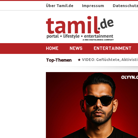
Über Tamil.de
Impressum
Datenschutz
HOME
NEWS
ENTERTAINMENT
Top-Themen
BAW erhebt Anklage gegen T
★
„Chellam“ – Vithya & Majoe 
★
Auf Bootstour mit einem ehe
★
Plädoyer für die Freilassung 
★
VIDEO: Geflüchtete, Aktivistin
★