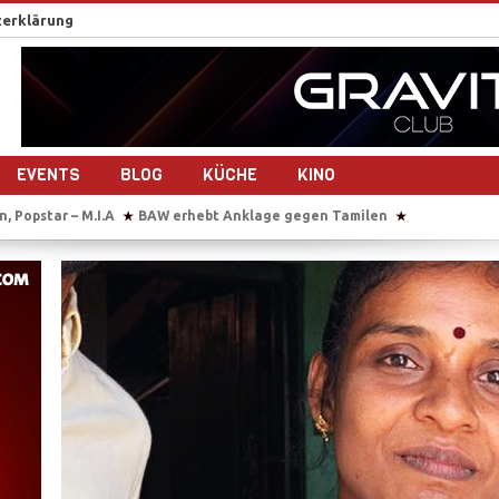
erklärung
EVENTS
BLOG
KÜCHE
KINO
amilen
Sie übersetzt auch im Gebärsaal
Tausende Tamilen feiern 
★
★
drehen gemeinsam ein Musikvideo
Sri Lanka nach dem Bürgerkrieg – 1
★
maligen Tamil Tiger
Reportage-Reihe: Sri Lanka nach dem Bürgerkrieg
★
der Studierendenvertreter der Universität Jaffna in Sri Lanka
IS beke
★
, Popstar – M.I.A