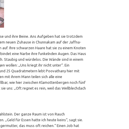
use und ihre Beine. Ans Aufgeben hat sie trotzdem
ihrem neuen Zuhause in Chunnakam auf der Jaffna-
en auf. Ihre schwarzen Haare hat sie zu einem Knoten
rbindet eine Narbe ihre funkelnden Augen. Das Haus
dach. Staubig und würdelos. Die Wände sind in einem
n wollen: „Uns kriegt ihr nicht unter“. Ein
rund 25 Quadratmetern lebt Poovathany hier mit
n mit ihrem Mann teilen sich alle eine
llbar, wie hier zwischen Klamottenbergen noch fünf
 sie uns: „Oft regnet es rein, weil das Wellblechdach
Mahlstein. Der ganze Raum ist von Rauch
. „Geld für Essen hatte ich heute keins“, sagt sie.
ermutter, das muss oft reichen.“ Einen Job hat