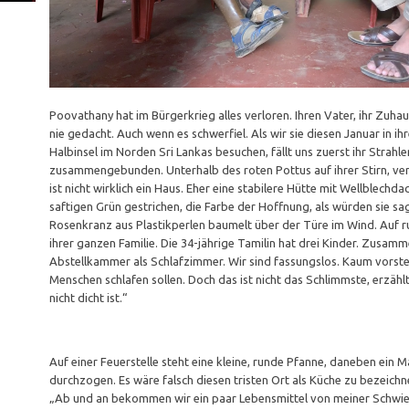
Poovathany hat im Bürgerkrieg alles verloren. Ihren Vater, ihr Zuha
nie gedacht. Auch wenn es schwerfiel. Als wir sie diesen Januar in 
Halbinsel im Norden Sri Lankas besuchen, fällt uns zuerst ihr Strahl
zusammengebunden. Unterhalb des roten Pottus auf ihrer Stirn, ve
ist nicht wirklich ein Haus. Eher eine stabilere Hütte mit Wellblech
saftigen Grün gestrichen, die Farbe der Hoffnung, als würden sie sage
Rosenkranz aus Plastikperlen baumelt über der Türe im Wind. Auf 
ihrer ganzen Familie. Die 34-jährige Tamilin hat drei Kinder. Zusamme
Abstellkammer als Schlafzimmer. Wir sind fassungslos. Kaum vorste
Menschen schlafen sollen. Doch das ist nicht das Schlimmste, erzählt
nicht dicht ist.“
Auf einer Feuerstelle steht eine kleine, runde Pfanne, daneben ein 
durchzogen. Es wäre falsch diesen tristen Ort als Küche zu bezeichnen
„Ab und an bekommen wir ein paar Lebensmittel von meiner Schwieg