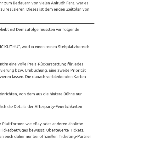
ehr zum Bedauern von vielen Anirudh Fans, war es
 zu realisieren. Dieses ist dem engen Zeitplan von
 bleibt es! Demzufolge mussten wir folgende
IC KUTHU“, wird in einen reinen Stehplatzbereich
tim eine volle Preis-Rückerstattung für jedes
vierung bzw. Umbuchung. Eine zweite Priorität
rvieren lassen. Die danach verbleibenden Karten
nrichten, von dem aus die hintere Bühne nur
ch die Details der Afterparty-Feierlichkeiten
llen Plattformen wie eBay oder anderen ähnliche
Ticketbetruges bewusst. Überteuerte Tickets,
en euch daher nur bei offiziellen Ticketing-Partner