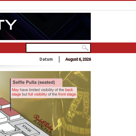
sende Tamilen feiern in Deutschlands größtem Hindu-Tempel
Datum
August 6, 2026
0 Jahre Frieden?
- 10 Jahre Frieden?
nnt sich zu Anschlag an Sri Lankas Ostküste