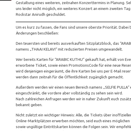
Gestaltung eines weiteren, zeitnahen Konzerttermins in Planung. S
uns leider nicht möglich, ein weiteres Konzert an einem zweiten Tag
Rockstar Anirudh geschuldet.
Um es kurz zu fassen, die Fans sind unsere oberste Priorität. Dabei
Änderungen beschließen:
Den teuersten und bereits ausverkauften Sitzplatzblock, das “ARAB
namens „THAAI KELAVI“ mit reduzierten Preisen umgewandelt.
Wer bereits Karten für “ARABIC KUTHU“ gekauft hat, erhält von Even
erworbene Ticket, sowie einen PromotionsCode für eine neue Reser
wird denjenigen eingeräumt, die ihre Karten bei uns per E-Mail rese
werden dann zeitnah für die Öffentlichkeit zugänglich gemacht.
Außerdem werden wir einen neuen Bereich namens „SELFIE PULLA“ ei
eingeschränkt, die vordere aber vollständig zu sehen sein wird.
Nach zahlreichen Anfragen werden wir in naher Zukunft euch zusätzli
bekannt geben.
Nicht zuletzt ein wichtiger Hinweis: Alle, die Tickets über inoffizie
Online-Marktplätzen erwerben möchten, seid euch eines möglichen 
sowie ungültige Eintrittskarten können die Folgen sein. Wir empfehl