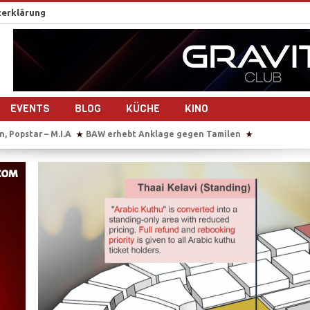
erklärung
EVENTS
BLOG
KÜCHE
KINO
rhebt Anklage gegen Tamilen
Sie übersetzt auch im Gebärsaal
Tau
★
★
drehen gemeinsam ein Musikvideo
Sri Lanka nach dem Bürgerkrieg – 1
★
maligen Tamil Tiger
Reportage-Reihe: Sri Lanka nach dem Bürgerkrieg
★
der Studierendenvertreter der Universität Jaffna in Sri Lanka
IS beke
★