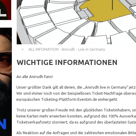
ALL INFOMATION - Anirudh - Live in Germany
WICHTIGE INFORMATIONEN
An alle Anirudh Fans!
Unser größter Dank gilt all denen, die „Anirudh live in Germany“ jet
Wir sind immer noch von der beispiellosen Ticket-Nachfrage überwä
europäischen Ticketing-Plattform Eventim.de einhergeht.
Trotz unserer großen Freude mit den glücklichen Ticketinhabern, sin
keine Karten mehr erwerben konnten, aufgrund des 100% Ausverkau
Ticketverkaufsnetz storniert, da es aufgrund des überlasteten S
Als Reaktion auf die Anfragen und die zahlreichen emotionalen Bit