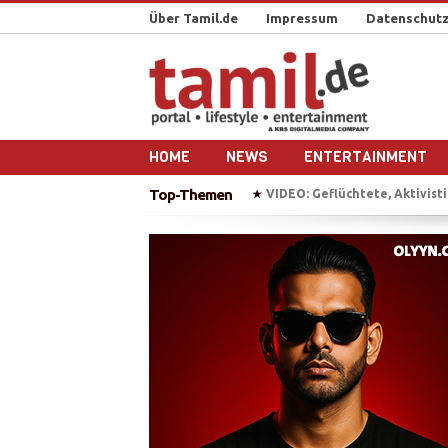
Über Tamil.de
Impressum
Datenschutz
HOME
NEWS
ENTERTAINMENT
Top-Themen
VIDEO: Geflüchtete, Aktivistin, Popstar – M.I.A
BAW e
★
★
„Chellam“ – Vithya & Majoe 
★
Auf Bootstour mit einem ehe
★
Plädoyer für die Freilassung 
★