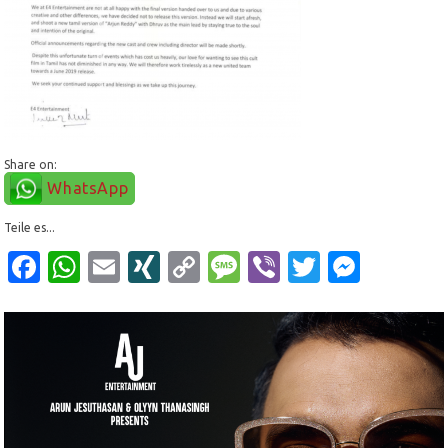
Share on:
WhatsApp
Teile es...
Facebook
WhatsApp
Email
XING
Copy
Message
Viber
Twitter
Mess
Link