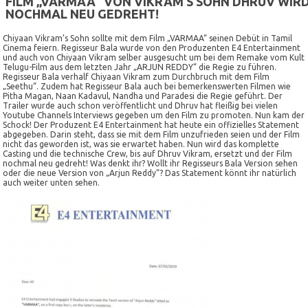
FILM „VARMAA“ VON VIKRAM’S SOHN DHRUV WIR
NOCHMAL NEU GEDREHT!
Chiyaan Vikram’s Sohn sollte mit dem Film „VARMAA“ seinen Debüt in Tamil
Cinema feiern. Regisseur Bala wurde von den Produzenten E4 Entertainment
und auch von Chiyaan Vikram selber ausgesucht um bei dem Remake vom Kult
Telugu-Film aus dem letzten Jahr „ARJUN REDDY“ die Regie zu führen.
Regisseur Bala verhalf Chiyaan Vikram zum Durchbruch mit dem Film
„Seethu“. Zudem hat Regisseur Bala auch bei bemerkenswerten Filmen wie
Pitha Magan, Naan Kadavul, Nandha und Paradesi die Regie geführt. Der
Trailer wurde auch schon veröffentlicht und Dhruv hat fleißig bei vielen
Youtube Channels Interviews gegeben um den Film zu promoten. Nun kam der
Schock! Der Produzent E4 Entertainment hat heute ein offizielles Statement
abgegeben. Darin steht, dass sie mit dem Film unzufrieden seien und der Film
nicht das geworden ist, was sie erwartet haben. Nun wird das komplette
Casting und die technische Crew, bis auf Dhruv Vikram, ersetzt und der Film
nochmal neu gedreht! Was denkt ihr? Wollt ihr Regisseurs Bala Version sehen
oder die neue Version von „Arjun Reddy“? Das Statement könnt ihr natürlich
auch weiter unten sehen.