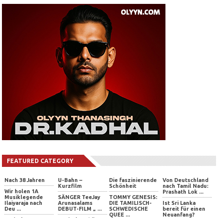
Warum
Britta
scheiterte
Pietsch
Mango
Kanguva
die
äußert
erzielt
–
Liebe
sich
Rekordpreis
Ein
von
über
bei
tamilisches
FEATURED CATEGORY
Santanu
das
Auktion
Kino-
H
�
im
Highlig
...
...
...
...
Nach 38 Jahren
U-Bahn –
Die faszinierende
Von Deutschland
Kurzfilm
Schönheit
nach Tamil Nadu:
Wir holen 1A
Prashath Lok ...
Musiklegende
SÄNGER TeeJay
TOMMY GENESIS:
Ilaiyaraja nach
Arunasalams
DIE TAMILISCH-
Ist Sri Lanka
Deu ...
DEBUT-FILM „ ...
SCHWEDISCHE
bereit für einen
QUEE ...
Neuanfang?