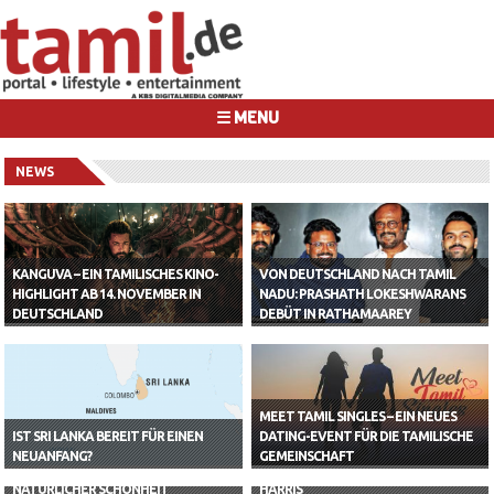
☰ MENU
NEWS
KANGUVA – EIN TAMILISCHES KINO-
VON DEUTSCHLAND NACH TAMIL
HIGHLIGHT AB 14. NOVEMBER IN
NADU: PRASHATH LOKESHWARANS
DEUTSCHLAND
DEBÜT IN RATHAMAAREY
MEET TAMIL SINGLES – EIN NEUES
IST SRI LANKA BEREIT FÜR EINEN
DATING-EVENT FÜR DIE TAMILISCHE
TAMIL NADU: EIN MOSAIK AUS
INDIEN: VIEL INTERESSE FÜR
NEUANFANG?
GEMEINSCHAFT
KULTUR, KULTURERBE UND
TAMILISCHE WURZELN VON KAMALA
NATÜRLICHER SCHÖNHEIT
HARRIS